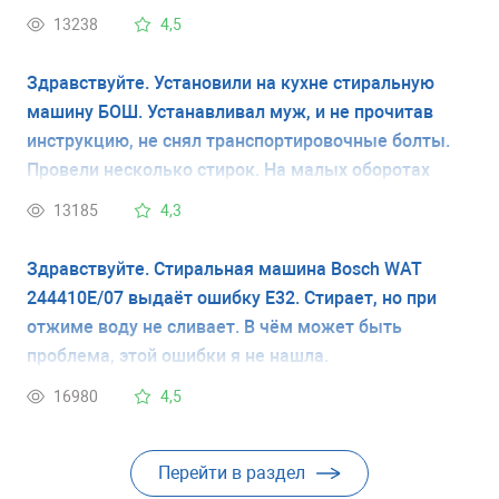
открыв пробку сливного насоса - нижний лючок
13238
4,5
справа на передней панели - дает возможность
закончить стирку. На следующей стирке все
Здравствуйте. Установили на кухне стиральную
повторяется.
машину БОШ. Устанавливал муж, и не прочитав
инструкцию, не снял транспортировочные болты.
Провели несколько стирок. На малых оборотах
машина не вибрировала практически, но несколько
13185
4,3
раз стирала на больших оборотах отжима. Машина
все эти (по-моему два раза) выскакивала на
Здравствуйте. Стиральная машина Bosch WAT
середину кухни. Скажите, за эти несколько раз не
244410E/07 выдаёт ошибку Е32. Стирает, но при
могло ли в машинке что-то повредиться?
отжиме воду не сливает. В чём может быть
проблема, этой ошибки я не нашла.
16980
4,5
Перейти в раздел