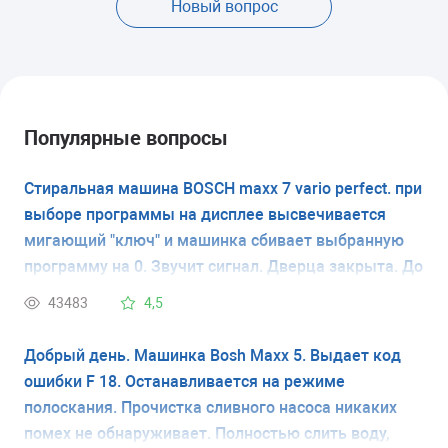
Новый вопрос
Популярные вопросы
Стиральная машина BOSCH maxx 7 vario perfect. при
выборе программы на дисплее высвечивается
мигающий "ключ" и машинка сбивает выбранную
программу на 0. Звучит сигнал. Дверца закрыта. До
этого машинка работала хорошо. У меня нет
43483
4,5
инструкции и я не знаю что обозначает мигающий
ключ. Спасибо.
Добрый день. Машинка Bosh Maxx 5. Выдает код
ошибки F 18. Останавливается на режиме
полоскания. Прочистка сливного насоса никаких
помех не обнаруживает. Полностью слить воду,