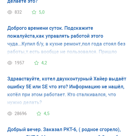
делаете это?
832
5,0
Доброго времени суток. Подскажите
пожалуйста,как управлять работой этого
чуда...Купил б/у, в кухне ремонт,пол года стоял без
работы,т.есть вообще не пользовался. Пришло
время,просто включил в розетку... Уже пол дня
1957
4,2
пикает,мигает индикатор,а холодно как при
вкл.кондиционере,это при закрытых дверцах..
Здравствуйте, котел двухконтурный Хайер выдаёт
внутри плюс два градуса,морозилка минус 18 по
ошибку 5Е или SE что это? Информацию не нашёл,
Цельсию. Подскажите, как его угомонить,Аль
котёл при этом работает. Кто сталкивался, что
мануал какой почитать. Заранее спасибо!
нужно делать?
28696
4,5
Добрый вечер. Заказал РКТ-6, ( родное сгорело),