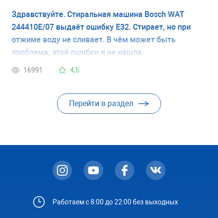
все эти (по-моему два раза) выскакивала на
Здравствуйте. Стиральная машина Bosch WAT
середину кухни. Скажите, за эти несколько раз не
244410E/07 выдаёт ошибку Е32. Стирает, но при
могло ли в машинке что-то повредиться?
отжиме воду не сливает. В чём может быть
проблема, этой ошибки я не нашла.
16991
4,5
Перейти в раздел
Работаем с 8:00 до 22:00 без выходных