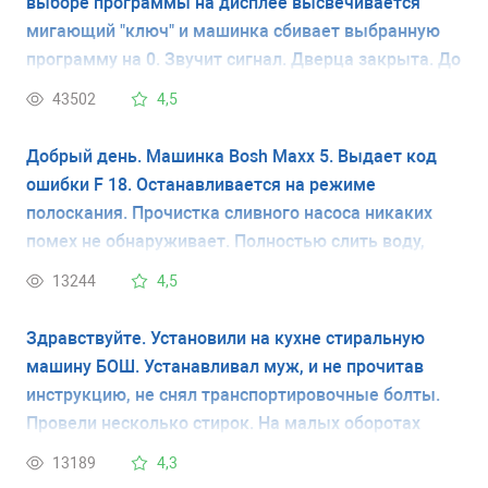
выборе программы на дисплее высвечивается
мигающий "ключ" и машинка сбивает выбранную
программу на 0. Звучит сигнал. Дверца закрыта. До
этого машинка работала хорошо. У меня нет
43502
4,5
инструкции и я не знаю что обозначает мигающий
ключ. Спасибо.
Добрый день. Машинка Bosh Maxx 5. Выдает код
ошибки F 18. Останавливается на режиме
полоскания. Прочистка сливного насоса никаких
помех не обнаруживает. Полностью слить воду,
открыв пробку сливного насоса - нижний лючок
13244
4,5
справа на передней панели - дает возможность
закончить стирку. На следующей стирке все
Здравствуйте. Установили на кухне стиральную
повторяется.
машину БОШ. Устанавливал муж, и не прочитав
инструкцию, не снял транспортировочные болты.
Провели несколько стирок. На малых оборотах
машина не вибрировала практически, но несколько
13189
4,3
раз стирала на больших оборотах отжима. Машина