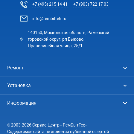
+7 (495) 215 14 41
+7 (903) 722 17 03
info@rembitteh.ru
140150, Московская область, Раменский
городской округ, рп Быково,
Праволинейная улица, 25/1
Ремонт
Холодильники
Установка
Стиральные машины
Стиральные машины
Информация
Посудомоечные машины
Посудомоечные машины
Цены
Телевизоры
Кондиционеры
© 2003-2026 Сервис-Центр «РемБытТех»
География
Кондиционеры
Содержимое сайта не является публичной офертой