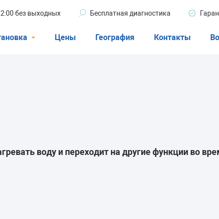
 22:00 без выходных
Бесплатная диагностика
Гаран
тановка
Цены
География
Контакты
Во
Стиральные машины
машины
Посудомоечные машины
ые машины
Кондиционеры
ревать воду и переходит на другие функции во врем
ели
афы