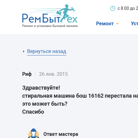
с 8:00 до
Ремонт
Ус
Холодильники
Вернуться назад
Стиральные 
Посудомоечн
Риф
26 янв. 2015
Телевизоры
Здравствуйте!
Кондиционеры
стиральная машина бош 16162 перестала наг
Варочные пан
это может быть?
Спасибо
Электроплиты
Духовные шк
Ответ мастера