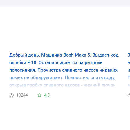
Добрый день. Машинка Bosh Maxx 5. Выдает код
З
ошибки F 18. Останавливается на режиме
м
полоскания. Прочистка сливного насоса никаких
и
помех не обнаруживает. Полностью слить воду,
П
открыв пробку сливного насоса - нижний лючок
м
справа на передней панели - дает возможность
н
13244
4,5
закончить стирку. На следующей стирке все
о
повторяется.
в
н
п