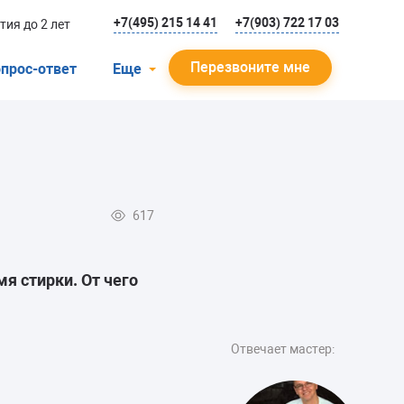
+7(495) 215 14 41
+7(903) 722 17 03
тия до 2 лет
Перезвоните мне
прос-ответ
Еще
О компании
Гарантийный случай
Отзывы
617
Мастера
Блог
я стирки. От чего
Вакансии
Инструкции
Отвечает мастер: