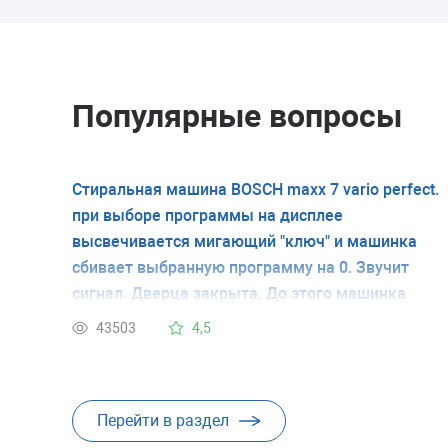
Популярные вопросы
Стиральная машина BOSCH maxx 7 vario perfect.
при выборе программы на дисплее
высвечивается мигающий "ключ" и машинка
сбивает выбранную программу на 0. Звучит
сигнал. Дверца закрыта. До этого машинка
работала хорошо. У меня нет инструкции и я не
43503
4,5
знаю что обозначает мигающий ключ. Спасибо.
Перейти в раздел