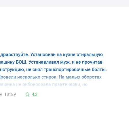
дравствуйте. Установили на кухне стиральную
ашину БОШ. Устанавливал муж, и не прочитав
нструкцию, не снял транспортировочные болты.
ровели несколько стирок. На малых оборотах
ашина не вибрировала практически, но
есколько раз стирала на больших оборотах
13189
4,3
тжима. Машина все эти (по-моему два раза)
ыскакивала на середину кухни. Скажите, за эти
есколько раз не могло ли в машинке что-то
овредиться?