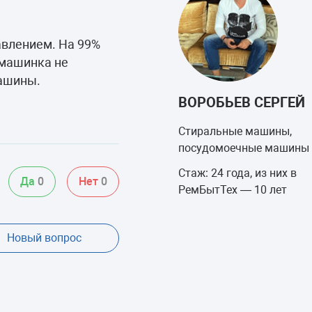
авлением. На 99%
 машинка не
ашины.
ВОРОБЬЕВ СЕРГЕЙ
Стиральные машины,
посудомоечные машины
Стаж: 24 года, из них в
Да
0
Нет
0
РемБытТех — 10 лет
Новый вопрос