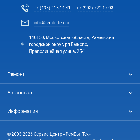
+7 (495) 215 14 41
+7 (903) 722 17 03
info@rembitteh.ru
140150, Московская область, Раменский
городской округ, рп Быково,
Праволинейная улица, 25/1
Ремонт
Холодильники
Установка
Стиральные машины
Стиральные машины
Информация
Посудомоечные машины
Посудомоечные машины
Цены
Телевизоры
Кондиционеры
© 2003-2026 Сервис-Центр «РемБытТех»
География
Кондиционеры