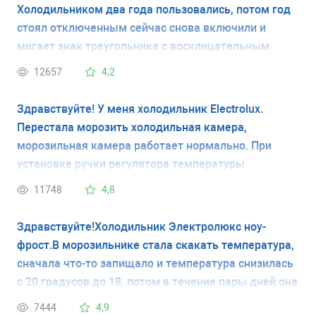
Холодильником два года пользовались, потом год
стоял отключенным сейчас снова включили и
мигает знак треугольника с восклицательным
знаком и температура тоже минус 18 мигает и
12657
4,2
холодильник пищит. Подскажите пожалуйста что
это такое и как это устранить?
Здравствуйте! У меня холодильник Electrolux.
Перестала морозить холодильная камера,
морозильная камера работает нормально. При
установке ручки регулятора температуры
холодильной камеры в максимальное положение и
11748
4,8
затем возврате в некое среднее, камера начинает
работать, морозит продолжительное время, после
Здравствуйте!Холодильник Электролюкс ноу-
чего выключается (температура опускается до
фрост.В морозильнике стала скакать температура,
очень низкой - перемораживает продукты).
сначала что-то запищало и температура снизилась
Самостоятельно холодильная камера снова не
с 20 градусов до 18, потом в течение пары дней она
включается. Подскажите, пожалуйста, вероятную
то повышалась, то понижалась от -17 до -14,
7444
4,9
причину неисправности и ориентировочную