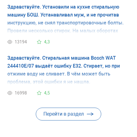
закончить стирку. На следующей стирке все
Здравствуйте. Установили на кухне стиральную
повторяется.
машину БОШ. Устанавливал муж, и не прочитав
инструкцию, не снял транспортировочные болты.
Провели несколько стирок. На малых оборотах
машина не вибрировала практически, но несколько
13194
4,3
раз стирала на больших оборотах отжима. Машина
все эти (по-моему два раза) выскакивала на
Здравствуйте. Стиральная машина Bosch WAT
середину кухни. Скажите, за эти несколько раз не
244410E/07 выдаёт ошибку Е32. Стирает, но при
могло ли в машинке что-то повредиться?
отжиме воду не сливает. В чём может быть
проблема, этой ошибки я не нашла.
16998
4,5
Перейти в раздел