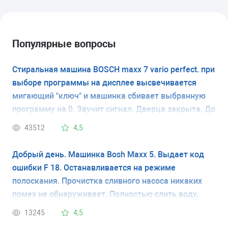
Популярные вопросы
Стиральная машина BOSCH maxx 7 vario perfect. при
выборе программы на дисплее высвечивается
мигающий "ключ" и машинка сбивает выбранную
программу на 0. Звучит сигнал. Дверца закрыта. До
этого машинка работала хорошо. У меня нет
43512
4,5
инструкции и я не знаю что обозначает мигающий
ключ. Спасибо.
Добрый день. Машинка Bosh Maxx 5. Выдает код
ошибки F 18. Останавливается на режиме
полоскания. Прочистка сливного насоса никаких
помех не обнаруживает. Полностью слить воду,
открыв пробку сливного насоса - нижний лючок
13245
4,5
справа на передней панели - дает возможность