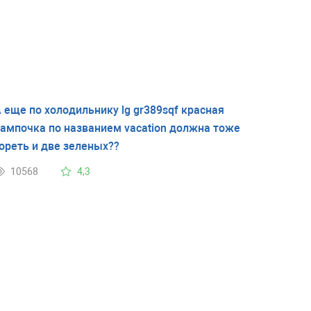
 еще по холодильнику lg gr389sqf красная
ампочка по названием vacation должна тоже
ореть и две зеленых??
10568
4,3