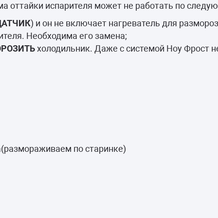
камеры
ема оттайки испарителя может не работать по след
ашины
ДАТЧИК
) и он не включает нагреватель для разморо
теля. Необходима его замена;
РОЗИТЬ
холодильник. Даже с системой Ноу Фрост 
ца(размораживаем по старинке)