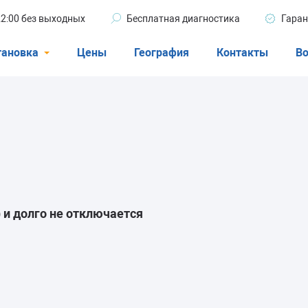
 22:00 без выходных
Бесплатная диагностика
Гаран
тановка
Цены
География
Контакты
Во
Стиральные машины
машины
Посудомоечные машины
ые машины
Кондиционеры
 и долго не отключается
ели
афы