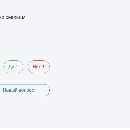
 не сможем
Да
1
Нет
1
Новый вопрос