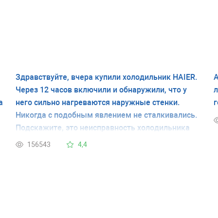
Здравствуйте, вчера купили холодильник HAIER.
А
Через 12 часов включили и обнаружили, что у
л
а
него сильно нагреваются наружные стенки.
г
Никогда с подобным явлением не сталкивались.
Подскажите, это неисправность холодильника
или это временное явление. Спасибо.
156543
4,4