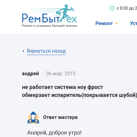
с 8:00 до
Ремонт
Ус
Холодильники
Вернуться назад
Стиральные 
Посудомоечн
андрей
06 мар. 2015
Телевизоры
не работает система ноу фрост
Кондиционеры
обмерзает испаритель(покрывается шубой)
Варочные пан
Электроплиты
Ответ мастера
Духовные шк
Анлрей, доброе утро!