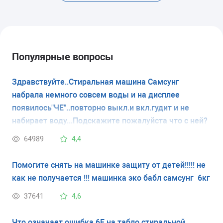
Популярные вопросы
Здравствуйте..Стиральная машина Самсунг
набрала немного совсем воды и на дисплее
появилось"ЧЕ"..повторно выкл.и вкл.гудит и не
набирает воду...Подскажите пожалуйста что с ней?
64989
4,4
Помогите снять на машинке защиту от детей!!!!! не
как не получается !!! машинка эко бабл самсунг 6кг
37641
4,6
Что означает ошибка 6Е на табло стиральной