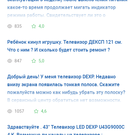
какое-то время продолжает мигать индикатор
режима работы. Свидетельствует ли это о
неисправности телевизора? Спасибо!
835
4,0
Ребёнок кинул игрушку. Телевизор ДЕКСП 121 см.
Что с ним ? И сколько будет стоить ремонт ?
847
5,0
Добрый день! У меня телевизор DEXP. Недавно
внизу экрана появилась тонкая полоса. Скажите
пожалуйста можно как нибудь убрать эту полоску?
В сервисный центр обратиться нет возможности.
Городок маленький и ремонтом телевизоров никто
1057
4,6
не занимается.
Здравствуйте . 43" Телевизор LED DEXP U43G9000C
4 К .Возможно ли каналы на телевизоре :