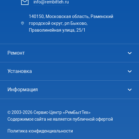
info@rembitteh.ru
140150, Московская область, Раменский
городской округ, рп Быково,
Праволинейная улица, 25/1
Ремонт
Холодильники
Установка
Стиральные машины
Стиральные машины
Информация
Посудомоечные машины
Посудомоечные машины
Цены
Телевизоры
Кондиционеры
© 2003-2026 Сервис-Центр «РемБытТех»
География
Кондиционеры
Содержимое сайта не является публичной офертой
Контакты
Варочные панели
Политика конфиденциальности