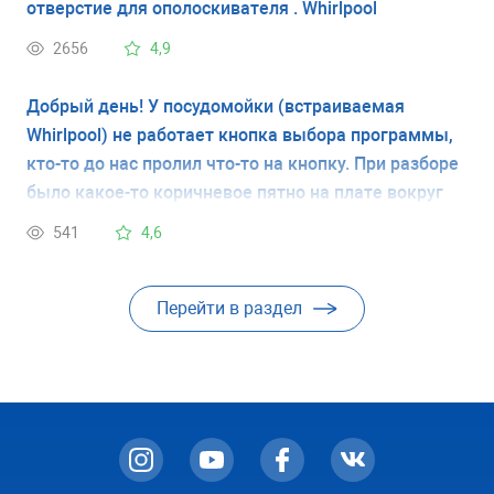
отверстие для ополоскивателя . Whirlpool
2656
4,9
Добрый день! У посудомойки (встраиваемая
Whirlpool) не работает кнопка выбора программы,
кто-то до нас пролил что-то на кнопку. При разборе
было какое-то коричневое пятно на плате вокруг
той самой впаеной кнопки. Так вот надо поменять
541
4,6
всю плату управления пмм или только кнопку
перепаять?
Перейти в раздел