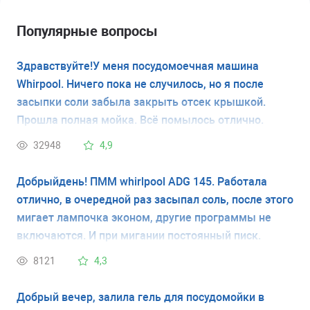
Популярные вопросы
Здравствуйте!У меня посудомоечная машина
Whirpool. Ничего пока не случилось, но я после
засыпки соли забыла закрыть отсек крышкой.
Прошла полная мойка. Всё помылось отлично.
Вопрос:какие меры принять, чтобы в дальнейшем
32948
4,9
ионообменник не накрылся или что там ещё может
случиться. Начиталась в инете всяких умельцев и
Добрыйдень! ПММ whirlpool ADG 145. Работала
подумала, что лучше спрошу у мастера.Заранее
отлично, в очередной раз засыпал соль, после этого
спасибо!
мигает лампочка эконом, другие программы не
включаются. И при мигании постоянный писк.
8121
4,3
Добрый вечер, залила гель для посудомойки в