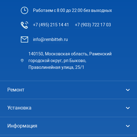
Работаем с 8:00 до 22:00 без выходных
+7 (495) 215 14 41
+7 (903) 722 17 03
info@rembitteh.ru
140150, Московская область, Раменский
городской округ, рп Быково,
Праволинейная улица, 25/1
Ремонт
Холодильники
Установка
Стиральные машины
Стиральные машины
Информация
Посудомоечные машины
Посудомоечные машины