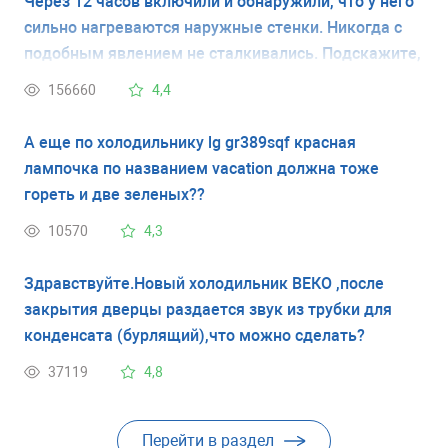
Через 12 часов включили и обнаружили, что у него
сильно нагреваются наружные стенки. Никогда с
подобным явлением не сталкивались. Подскажите,
это неисправность холодильника или это
156660
4,4
временное явление. Спасибо.
А еще по холодильнику lg gr389sqf красная
лампочка по названием vacation должна тоже
гореть и две зеленых??
10570
4,3
Здравствуйте.Новый холодильник ВЕКО ,после
закрытия дверцы раздается звук из трубки для
конденсата (бурлящий),что можно сделать?
37119
4,8
Перейти в раздел