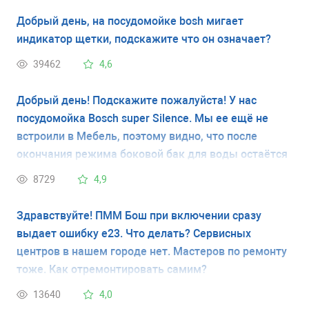
уже третий день, а сама ПММ не работает. Можно
Добрый день, на посудомойке bosh мигает
ли оживить Ее самостоятельно ?
индикатор щетки, подскажите что он означает?
39462
4,6
Добрый день! Подскажите пожалуйста! У нас
посудомойка Bosch super Silence. Мы ее ещё не
встроили в Мебель, поэтому видно, что после
окончания режима боковой бак для воды остаётся
полон. Вода оттуда не сливается. Это нормальное
8729
4,9
состояние?
Здравствуйте! ПММ Бош при включении сразу
выдает ошибку е23. Что делать? Сервисных
центров в нашем городе нет. Мастеров по ремонту
тоже. Как отремонтировать самим?
13640
4,0