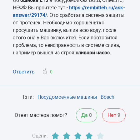
Об
ошибке E15
в посудомойках БОШ, СИМЕНС,
НЕФФ Вы прочтете тут -
https://rembitteh.ru/ask-
answer/29174/
. Это сработала система защиты
от протечек. Необходимо хорошеньтко
просушить машинку, вылив всю воду, после
этого она у Вас включится. Если повторится
проблема, то неисправность в системе слива,
например вышел из строя
сливной насос
.
Ответить
0
Тэги:
Посудомоечные машины
Bosch
Ответ мастера помог?
Да
0
Нет
9
Оцени: