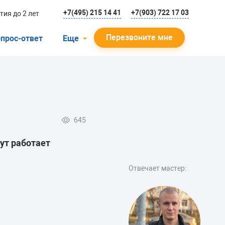
+7(495) 215 14 41
+7(903) 722 17 03
тия до 2 лет
Перезвоните мне
прос-ответ
Еще
О компании
Гарантийный случай
Отзывы
645
Мастера
ут работает
Блог
Вакансии
Отвечает мастер:
Инструкции