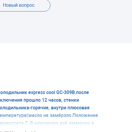
Новый вопрос
олодильник express cool GC-309B.после
ключения прошло 12 часов, стенки
олодильника-горячие, внутри плюсовая
емпература(масло не замёрзло.Положение
ермостата-7. В морозилке всё замерзло в
ость.Откуда поступает холод в