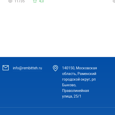
11735
4,0
пишут на форумах. Спасибо.
(
info@rembitteh.ru
140150, Московская
область, Раменский
городской округ, рп
Быково,
Праволинейная
улица, 25/1