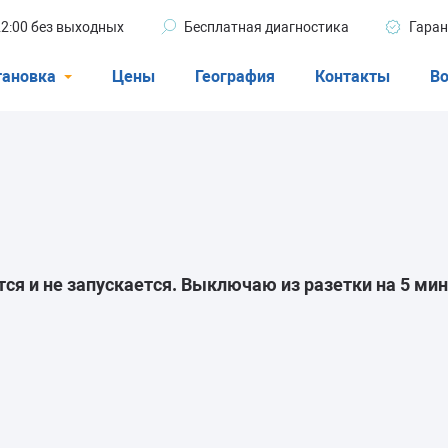
 22:00 без выходных
Бесплатная диагностика
Гаран
тановка
Цены
География
Контакты
Во
Стиральные машины
машины
Посудомоечные машины
ые машины
Кондиционеры
ся и не запускается. Выключаю из разетки на 5 мин
ели
афы