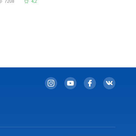
7208
4,2
верхнюю)холодильную камеру?