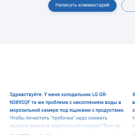
Написать комментарий
Здравствуйте. У меня холодильник LG GR-
Х
N389SQF та же проблема с накоплением воды в
в
морозильной камере под ящиками с продуктами.
х
Чтобы почистить "трубочки" надо снимать
т
заднюю панель в морозильной камере? Если да
т
то как? Сзади никаких "трубочек" я не нашла, как
к