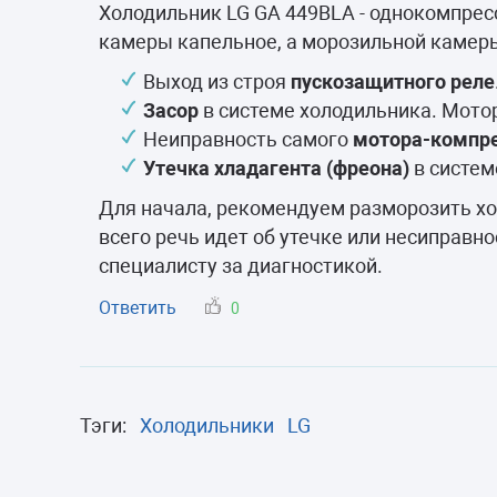
Морозильные 
Холодильник LG GA 449BLA - однокомпре
камеры капельное, а морозильной камер
Сушильные м
Выход из строя
пускозащитного реле
Засор
в системе холодильника. Мотор
Неиправность самого
мотора-компр
Утечка хладагента (фреона)
в систем
Для начала, рекомендуем разморозить хол
всего речь идет об утечке или несиправн
специалисту за диагностикой.
Ответить
0
Тэги:
Холодильники
LG