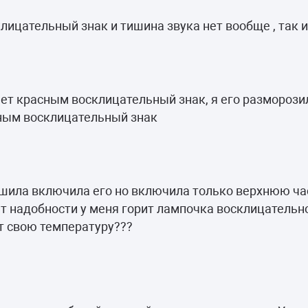
клицательный знак и тишина звука нет вообще , так 
ет красным восклицательный знак, я его разморозил
ссным восклицательный знак
шила включила его но включила только верхнюю ча
ет надобности у меня горит лампочка восклицательн
т свою температуру???