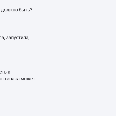
и должно быть?
а, запустила,
сть а
ого знака может