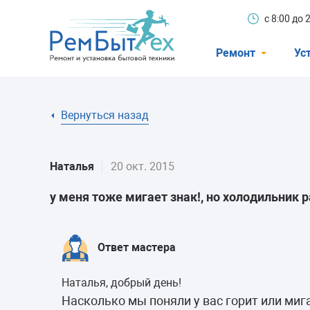
с 8:00 до
Ремонт
Ус
Холодильники
Вернуться назад
Стиральные 
Посудомоечн
Наталья
20 окт. 2015
Телевизоры
у меня тоже мигает знак!, но холодильник р
Кондиционеры
Варочные пан
Ответ мастера
Электроплиты
Наталья, добрый день!
Духовные шк
Насколько мы поняли у вас горит или миг