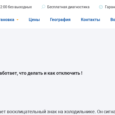
 22:00 без выходных
Бесплатная диагностика
Гаран
тановка
Цены
География
Контакты
Во
Стиральные машины
машины
Посудомоечные машины
ые машины
Кондиционеры
аботает, что делать и как отключить !
ели
афы
ает восклицательный знак на холодильнике. Он сигн