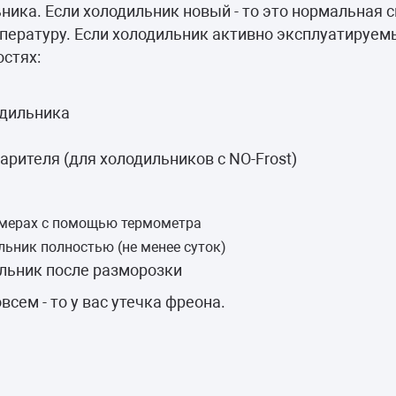
камеры
ика. Если холодильник новый - то это нормальная с
пературу. Если холодильник активно эксплуатируемы
ашины
стях:
одильника
арителя (для холодильников с NO-Frost)
амерах с помощью термометра
льник полностью (не менее суток)
льник после разморозки
сем - то у вас утечка фреона.