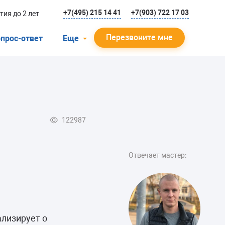
+7(495) 215 14 41
+7(903) 722 17 03
тия до 2 лет
Перезвоните мне
прос-ответ
Еще
О компании
Гарантийный случай
Отзывы
122987
Мастера
Блог
Отвечает мастер:
Вакансии
Инструкции
ализирует о