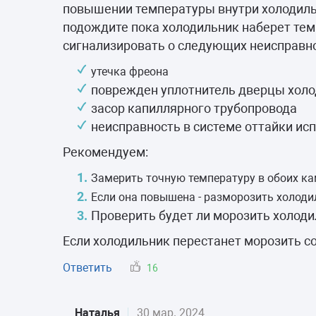
Морозильные 
повышении температуры внутри холодильн
подождите пока холодильник наберет тем
Сушильные м
сигнализировать о следующих неисправно
утечка фреона
поврежден уплотнитель дверцы хол
засор капиллярного трубопровода
неисправность в системе оттайки исп
Рекомендуем:
Замерить точную температуру в обоих к
Если она повышена - разморозить холоди
Проверить будет ли морозить холоди
Если холодильник перестанет морозить сов
Ответить
16
Наталья
30 мар. 2024