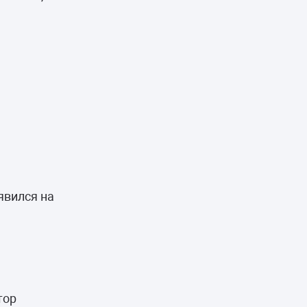
явился на
тор