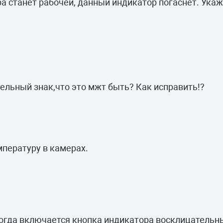
ра станет рабочей, данный индикатор погаснет. Укаж
ельный знак,что это мжт быть? Как исправить!?
пературу в камерах.
огда включается кнопка индикатора восклицательны