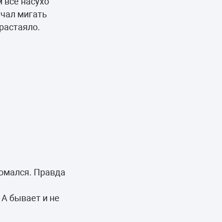
 все насухо
ачал мигать
 растаяло.
ломался. Правда
 А бывает и не