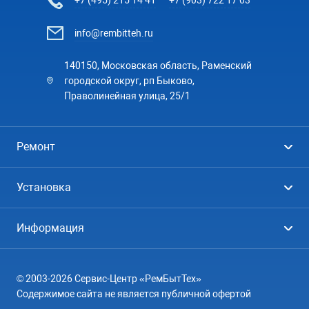
+7 (495) 215 14 41
+7 (903) 722 17 03
info@rembitteh.ru
140150, Московская область, Раменский
городской округ, рп Быково,
Праволинейная улица, 25/1
Ремонт
Холодильники
Установка
Стиральные машины
Стиральные машины
Информация
Посудомоечные машины
Посудомоечные машины
Цены
Телевизоры
Кондиционеры
© 2003-2026 Сервис-Центр «РемБытТех»
География
Кондиционеры
Содержимое сайта не является публичной офертой