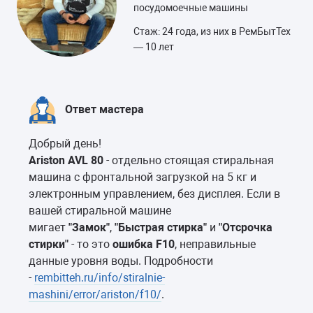
посудомоечные машины
Стаж: 24 года, из них в РемБытТех
— 10 лет
Ответ мастера
Добрый день!
Ariston AVL 80
- отдельно стоящая стиральная
машина с фронтальной загрузкой на 5 кг и
электронным управлением, без дисплея. Если в
вашей стиральной машине
мигает
"Замок"
,
"Быстрая стирка"
и
"Отсрочка
стирки"
- то это
ошибка F10
, неправильные
данные уровня воды. Подробности
-
rembitteh.ru/info/stiralnie-
mashini/error/ariston/f10/
.