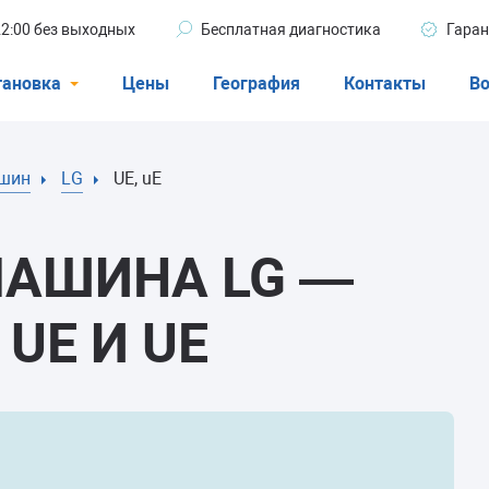
 22:00 без выходных
Бесплатная диагностика
Гаран
тановка
Цены
География
Контакты
Во
Стиральные машины
ашин
LG
UE, uE
машины
Посудомоечные машины
ые машины
Кондиционеры
МАШИНА LG —
UE И UE
ели
афы