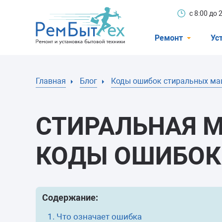
с 8:00 до
Ремонт
Ус
Холодильники
Главная
Блог
Коды ошибок стиральных м
Стиральные 
Посудомоечн
СТИРАЛЬНАЯ 
Телевизоры
Кондиционеры
КОДЫ ОШИБОК 
Варочные пан
Электроплиты
Содержание:
Духовные шк
Что означает ошибка