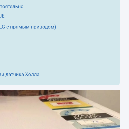
камеры
стоятельно
ашины
UE
 LG с прямым приводом)
ми датчика Холла