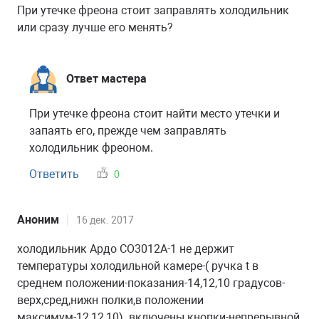
При утечке фреона стоит заправлять холодильник
или сразу лучше его менять?
Ответ мастера
При утечке фреона стоит найти место утечки и
запаять его, прежде чем заправлять
холодильник фреоном.
Ответить
0
Аноним
16 дек. 2017
холодильник Ардо СО3012А-1 не держит
температуры холодильной камере-( ручка t в
среднем положении-показания-14,12,10 градусов-
верх,сред,нижн полки,в положении
максимум-12,12,10). включены кнопки-непрерывной