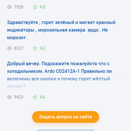
вкл.морозильную камеру холодильника после
7928
4,8
разморозке. Спасибо.
Здравствуйте , горит зелёный и мигает красный
индикаторы , морозильная камера ардо . Не
морозит .
8227
4,2
Добрый вечер. Подскажите пожалуйста что с
холодильником. Ardo CO2412A-1 Правильно ли
включены все кнопки и почему горит жёлтый
сигнал ?
9423
4,6
Задать вопрос на сайте