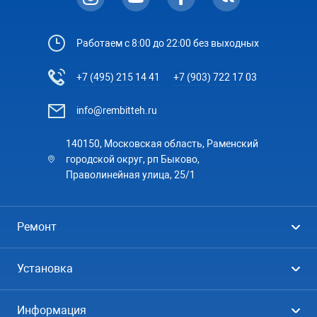
Работаем с 8:00 до 22:00 без выходных
+7 (495) 215 14 41
+7 (903) 722 17 03
info@rembitteh.ru
140150, Московская область, Раменский
городской округ, рп Быково,
Праволинейная улица, 25/1
Ремонт
Холодильники
Установка
Стиральные машины
Стиральные машины
Информация
Посудомоечные машины