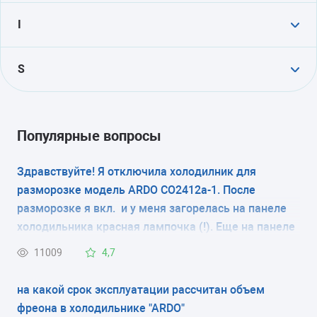
FR 12 SA
FR 20 SB
I
IDP 24 SH
IMP 15 SA
S
SC 120
Популярные вопросы
Здравствуйте! Я отключила холодилник для
разморозке модель ARDO CO2412a-1. После
разморозке я вкл. и у меня загорелась на панеле
холодильника красная лампочка (!). Еще на панеле
холод.есть клавиша,которая выкл.эту красную
11009
4,7
лампочку(!). На ночь я выкл.красную лампочку(!),а
морозилка так и не наморозила холод. Подскажите
на какой срок эксплуатации рассчитан объем
пжл.,что должно гореть или не гореть,когда
фреона в холодильнике "АRDO"