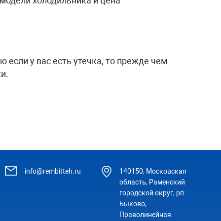
модели холодильника и цена
о если у вас есть утечка, то прежде чем
и.
info@rembitteh.ru
140150, Московская
область, Раменский
городской округ, рп
Быково,
Праволинейная