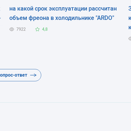
к
на какой срок эксплуатации рассчитан
-
объем фреона в холодильнике "АRDO"
7922
4,8
вопрос-ответ
е