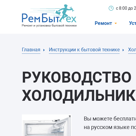
с 8:00 до
Ремонт
Ус
Холодильники
Главная
Инструкции к бытовой технике
Хо
Стиральные 
Посудомоечн
РУКОВОДСТВО 
Телевизоры
Кондиционеры
ХОЛОДИЛЬНИКУ
Варочные пан
Электроплиты
Вы можете бесплат
Духовные шк
на русском языке п