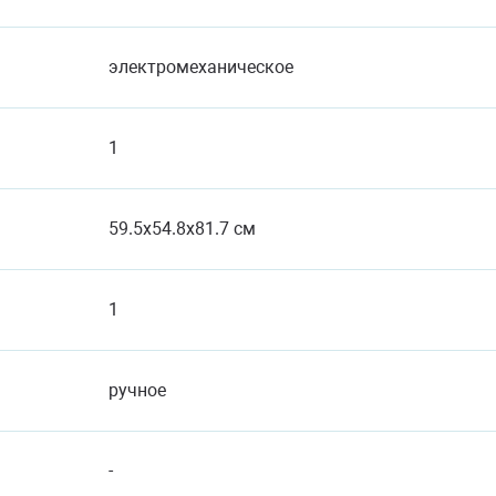
электромеханическое
1
59.5x54.8x81.7 см
1
ручное
-