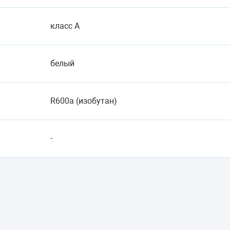
класс A
белый
R600a (изобутан)
-