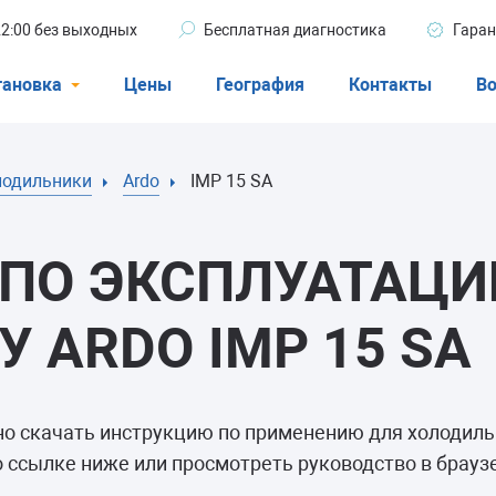
 22:00 без выходных
Бесплатная диагностика
Гаран
тановка
Цены
География
Контакты
Во
Стиральные машины
лодильники
Ardo
IMP 15 SA
машины
Посудомоечные машины
ые машины
Кондиционеры
ПО ЭКСПЛУАТАЦИ
 ARDO IMP 15 SA
ели
но скачать инструкцию по применению для холодил
афы
о ссылке ниже или просмотреть руководство в брауз