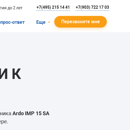
+7(495) 215 14 41
+7(903) 722 17 03
тия до 2 лет
Перезвоните мне
прос-ответ
Еще
О компании
Гарантийный случай
Отзывы
И К
Мастера
Блог
Вакансии
Инструкции
ьника
Ardo IMP 15 SA
ере.