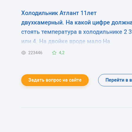
Холодильник Атлант 11лет
двухкамерный. На какой цифре должн
стоять температура в холодильнике 2 3
или 4. На двойке вроде мало На
четверку ставлю летом сказали нельз
223446
4,2
мотор испортится
Задать вопрос на сайте
Перейти в 