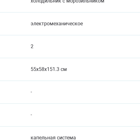
холодильник с морозильником
электромеханическое
2
55x58x151.3 см
-
-
капельная система