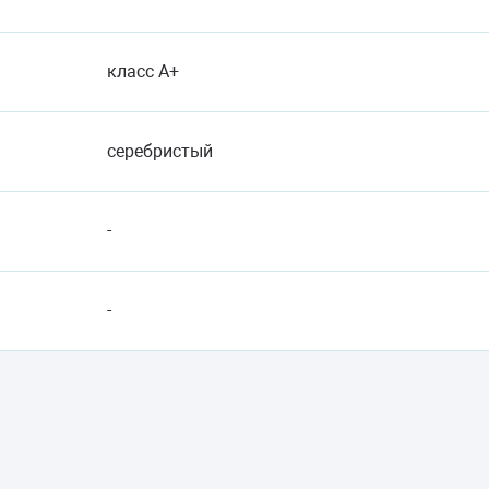
класс A+
серебристый
-
-