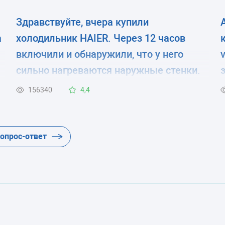
Здравствуйте, вчера купили
а
холодильник HAIER. Через 12 часов
включили и обнаружили, что у него
сильно нагреваются наружные стенки.
я
Никогда с подобным явлением не
156340
4,4
сталкивались. Подскажите, это
неисправность холодильника или это
временное явление. Спасибо.
вопрос-ответ