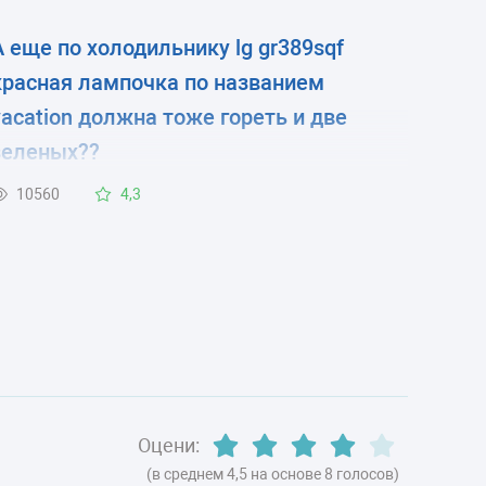
А еще по холодильнику lg gr389sqf
красная лампочка по названием
vacation должна тоже гореть и две
зеленых??
10560
4,3
Оцени:
(в среднем 4,5 на основе 8 голосов)