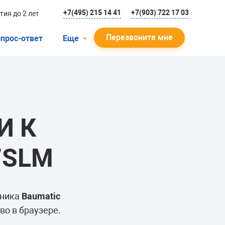
+7(495) 215 14 41
+7(903) 722 17 03
тия до 2 лет
Перезвоните мне
прос-ответ
Еще
О компании
Гарантийный случай
Отзывы
И К
Мастера
Блог
7SLM
Вакансии
Инструкции
ьника
Baumatic
во в браузере.