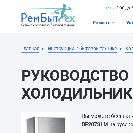
с 8:00 до
Ремонт
Ус
Холодильники
Главная
Инструкции к бытовой технике
Хо
Стиральные 
Посудомоечн
РУКОВОДСТВО 
Телевизоры
Кондиционеры
ХОЛОДИЛЬНИКУ
Варочные пан
Электроплиты
Вы можете бесплат
Духовные шк
BF207SLM
на русско