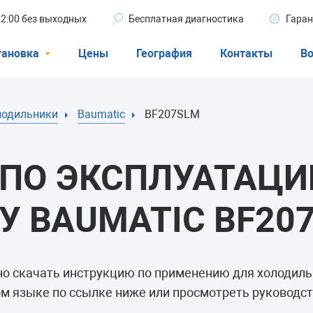
 22:00 без выходных
Бесплатная диагностика
Гаран
тановка
Цены
География
Контакты
Во
Стиральные машины
лодильники
Baumatic
BF207SLM
машины
Посудомоечные машины
ые машины
Кондиционеры
ПО ЭКСПЛУАТАЦИ
 BAUMATIC BF20
ели
но скачать инструкцию по применению для холодил
афы
м языке по ссылке ниже или просмотреть руководст