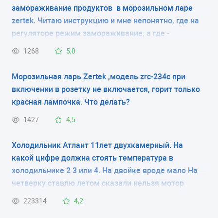
ZRK-230H
ZRK-503C
замораживание продуктов в морозильном ларе
zertek. Читаю инструкцию и мне непонятно, где на
ZRK-234C
ZRK-630-2C
регуляторе режим замораживание, а где -
хранение. Написано по-английски, перевод по
ZRK-278H
ZRK-630C
1268
5,0
словарю также ничего не дал.. Продукты на дне
ZRK-283C
ларя вообще не замерзли в течение суток, только
Морозильная ларь Zertek ,модель zrc-234c при
вверху - иней на стенках и слабо подмерзли
включении в розетку не включается, горит только
продукты. Заранее благодарю.
красная лампочка. Что делать?
1427
4,5
Холодильник Атлант 11лет двухкамерный. На
какой цифре должна стоять температура в
холодильнике 2 3 или 4. На двойке вроде мало На
четверку ставлю летом сказали нельзя мотор
испортится
223314
4,2