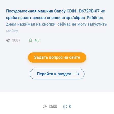
CDI 2L1145
CDP 5743
Посудомоечная машина Candy CDIN 1D672PB-07 не
срабатывает сенсор кнопки старт/сброс. Ребёнок
CDI 3DS633 D
CED 112
днем нажимал на кнопки, сейчас не могу запустить
CDI 454 S
CED 122
мойку.
CDI 5356
CSF 4575 EX
3087
4,5
Задать вопрос на сайте
Перейти в раздел
3588
0