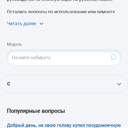
Остались вопросы по использование или ремонту
посудомойки Candy? Воспользуйтесь сервисом
Читать далее
Вопрос-ответ
или задайте вопрос в
комментариях
.
Модель
Начните набирать
C
CDCF 6
CDI 9P50 S
CDCF 6S
CDI 9P52-07
Популярные вопросы
CDCP 6/E
CDI P96
Добрый день, на свою голову купил посудомоечную