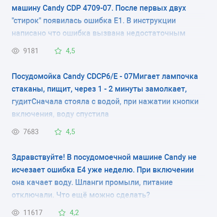
CDCP 6/E-S
CDIJV 2T1145
машину Candy CDP 4709-07. После первых двух
"стирок" появилась ошибка Е1. В инструкции
CDCP 8/E
CDIM 5355-07
написано что ошибка вызвана недостаточным
давлением воды. Хотя давление холодной воды
CDCP 8/E-S
CDIM 5466F
9181
4,5
нормальное. Я переключил ее на горячую воду (т.к.
CDI 1DS63
CDP 2D1149 W
горячая вода вообще хорошо идет), и все тоже
Посудомойка Candy CDCP6/E - 07Мигает лампочка
самое повторилось. Собираюсь выкинуть ее в окно,
CDI 1DS673
CDP 2D1149 X
стаканы, пищит, через 1 - 2 минуты замолкает,
но может вы подскажите в чем дело.
гудитСначала стояла с водой, при нажатии кнопки
CDI 1L38
CDP 2L952 W
включения, воду спустила
CDI 1L949
CDP 2L952 X
7683
4,5
CDI 1LS38
CDP 4609
Здравствуйте! В посудомоечной машине Candy не
CDI 2D1047
CDP 4609 X
исчезает ошибка Е4 уже неделю. При включении
она качает воду. Шланги промыли, питание
CDI 2D1145
CDP 4709
отключали. Что ещё можно сделать?
CDI 2L1047
CDP 4709 X
11617
4,2