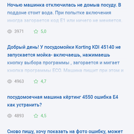
KDF 2095 W
KDI 60165
Ночью машинка отключилась не домыв посуду. В
поддоне стоит вода. При попытке включения
KDF 45150
KDI 60175
иногда загорается код E1 или ничего не меняется.
Машинка не включается и вода не сливается.
KDF 60150
KDI 6040
3971
5,0
KDI 45130
KDI 6520
Добрый день! У посудомойки Korting KDI 45140 не
KDI 45165
запускается мойка- включаешь, нажимаешь
кнопку выбора программы , загорается и мигает
кнопка программы ECO. Машина пищит при этом и
не дает переключить на другую программу
4963
4,7
посудомоечная машина кёртинг 4550 ошибка Е4
как устранить?
4893
4,5
Сново пишу, хочу показать на фото ошибку, может