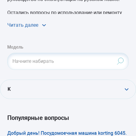
Остались вопросы по использование или ремонту
посудомойки Korting? Воспользуйтесь сервисом
Читать далее
Вопрос-ответ
или задайте вопрос в
комментариях
.
Модель
Начните набирать
K
KDF 2050 S
KDI 45175
KDF 2050 W
KDI 4530
Популярные вопросы
KDF 2095 N
KDI 4550
Добрый день! Посудомоечная машина korting 6045.