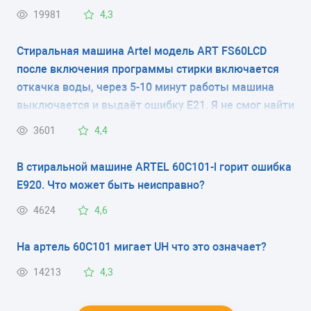
19981
4,3
TE60 purple
TM65
Стиральная машина Artel модель ART FS60LCD
после включения программы стирки включается
откачка воды, через 5-10 минут работы машина
выключается и выдаёт ошибку E21. Я не смог найти
каталог ошибок на эту технику. Буду вам очень
3601
4,4
благодарен, если Вы выложите полный каталог
ошибок на технику Artel на вашем сайте.
В стиральной машине ARTEL 60C101-l горит ошибка
E920. Что может быть неисправно?
4624
4,6
На артель 60С101 мигает UH что это означает?
14213
4,3