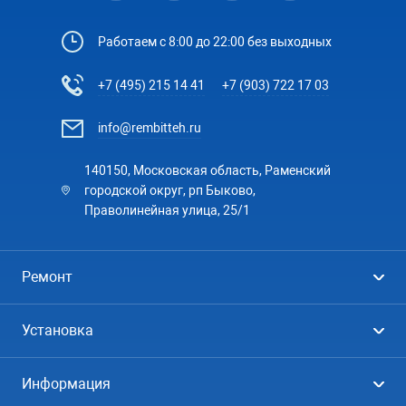
Работаем с 8:00 до 22:00 без выходных
+7 (495) 215 14 41
+7 (903) 722 17 03
info@rembitteh.ru
140150, Московская область, Раменский
городской округ, рп Быково,
Праволинейная улица, 25/1
Ремонт
Холодильники
Установка
Стиральные машины
Стиральные машины
Информация
Посудомоечные машины
Посудомоечные машины