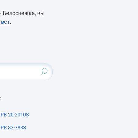
н Белоснежка, вы
твет
.
Х
ХРВ 20-2010S
ХРВ 83-788S