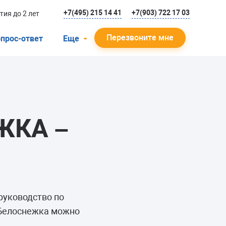
+7(495) 215 14 41
+7(903) 722 17 03
тия до 2 лет
Перезвоните мне
прос-ответ
Еще
О компании
Гарантийный случай
Отзывы
ЖКА –
Мастера
Блог
Вакансии
Инструкции
руководство по
 Белоснежка можно