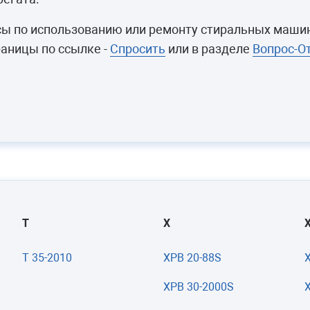
камеры
ашины
осы по использованию или ремонту стиральных маши
раницы по ссылке -
Спросить
или в разделе
Вопрос-О
T
X
T 35-2010
XPB 20-88S
XPB 30-2000S