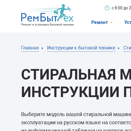
с 8:00 до
Ремонт
Ус
Холодильники
Главная
Инструкции к бытовой технике
Ст
Стиральные 
Посудомоечн
СТИРАЛЬНАЯ 
Телевизоры
Кондиционеры
ИНСТРУКЦИИ 
Варочные пан
Электроплиты
Выберите модель вашей стиральной маши
Духовные шк
эксплуатации на русском языке на соотве
из информационной таблички на корпусе аг