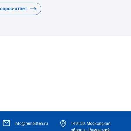
вопрос-ответ
info@rembitteh.ru
140150, Московская
область, Раменский