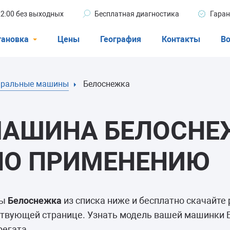
 22:00 без выходных
Бесплатная диагностика
Гаран
тановка
Цены
География
Контакты
Во
Стиральные машины
иральные машины
Белоснежка
машины
Посудомоечные машины
ые машины
Кондиционеры
МАШИНА БЕЛОСНЕ
ПО ПРИМЕНЕНИЮ
ели
ны
Белоснежка
из списка ниже и бесплатно скачайте 
афы
тствующей странице. Узнать модель вашей машинки
регата.