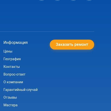
обратной стороной, и сидит он так
довольно плотно и неплохо...также его
можно будет легко прочищать потянув
за крышку, как всё-таки правильно он
должен сидеть?Заранее спасибо
Информация
Заказать ремонт
Цены
География
Контакты
Вопрос-ответ
О компании
Гарантийный случай
Отзывы
Мастера