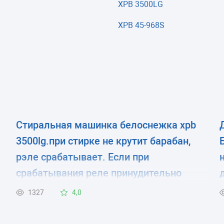
XPB 3500LG
XPB 45-968S
Стиральная машинка белоснежка xpb
3500lg.при стирке не крутит барабан,
рэле срабатывает. Если при
срабатывания реле принудительно
крутнуть барабан, тогда начинает
1327
4,0
крутить. В чём может быть проблема.?