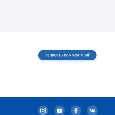
крышке?2) шланг залива для воды
который шел в продаже не подходит
сзади к отверстиям залива воды в
центрифугу и бак, шланг либо не
натягивается, либо не держится и
может запросто вылететь (уж под
Написать комментарий
напором воды точно)3) по поводу
ворсоулавливателя, мне доставили
машину с ворсоулавливателем на дне
бака, и как указано на рисунке
https://img.mvideo.ru/Big/20078809bb3.jpg
вставить я плотно его не могу, он даже
на рисунке не плотно сидит, это
заметно...но его можно вставить