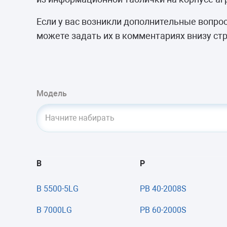
Морозильные 
Сушильные м
Если у вас возникли дополнительные вопр
можете задать их в комментариях внизу ст
Модель
Начните набирать
B
P
B 5500-5LG
PB 40-2008S
B 7000LG
PB 60-2000S