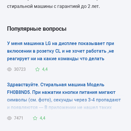
МАТЕРИАЛ БАКА
стиральной машины с гарантией до 2 лет.
пластик
Популярные вопросы
У меня машинка LG на дисплее показывает при
вклюсении в розетку CL и не хочет работать ,не
реагирует ни на какие команды что делать
30723
4,4
Здравствуйте. Стиральная машина Модель
FH0B8ND5. При нажатии кнопки питания мигают
символы (см. фото), секунды через 3-4 пропадают
и появляются --- В приложении не нашел таких
кодов ошибки. Что это значит и как исправить?
7471
4,4
Спасибо.