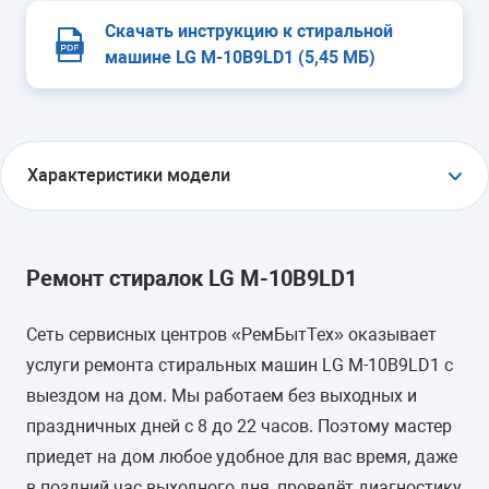
Скачать инструкцию к стиральной
машине LG M-10B9LD1 (5,45 МБ)
Характеристики модели
УСТАНОВКА
отдельно стоящая, съемная крышка для
Ремонт стиралок LG M-10B9LD1
встраивания
Сеть сервисных центров «РемБытТех» оказывает
ТИП ЗАГРУЗКИ
услуги ремонта стиральных машин LG M-10B9LD1 с
фронтальная
выездом на дом. Мы работаем без выходных и
праздничных дней с 8 до 22 часов. Поэтому мастер
ГАБАРИТЫ (ШXГXВ)
приедет на дом любое удобное для вас время, даже
-
в поздний час выходного дня, проведёт диагностику