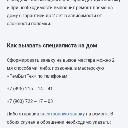
и при необходимости выполнит ремонт прямо на
МАКСИМАЛЬНАЯ ЗАГРУЗКА БЕЛЬЯ
дому с гарантией до 2 лет в зависимости от
5 кг
сложности поломки.
УПРАВЛЕНИЕ
Как вызвать специалиста на дом
электронное (интеллектуальное)
Сформировать заявку на вызов мастера можно 2-
ТИП СУШКИ
мя способами: либо, позвонив, в мастерскую
-
«РемБытТех» по телефонам
ДИСПЛЕЙ
+7 (495) 215 – 14 – 41
-
+7 (903) 722 – 17 – 03
ЦВЕТ
Либо отправив
электронную заявку
на ремонт. В
белый
обоих случая в обращении необходимо указать: