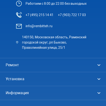
Работаем с 8:00 до 22:00 без выходных
+7 (495) 215 14 41
+7 (903) 722 17 03
info@rembitteh.ru
140150, Московская область, Раменский
городской округ, рп Быково,
Праволинейная улица, 25/1
Ремонт
Холодильники
Установка
Стиральные машины
Стиральные машины
Информация
Посудомоечные машины
Посудомоечные машины
Цены
Телевизоры