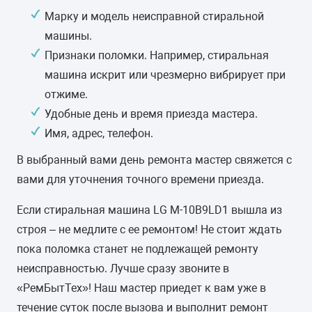
Марку и модель неисправной стиральной
ВЕС
машины.
59 кг
Признаки поломки. Например, стиральная
машина искрит или чрезмерно вибрирует при
ПУЗЫРЬКОВАЯ СТИРКА
отжиме.
-
Удобные день и время приезда мастера.
Имя, адрес, телефон.
ПРЯМОЙ ПРИВОД
В выбранный вами день ремонта мастер свяжется с
есть
вами для уточнения точного времени приезда.
КЛАСС ЭНЕРГОПОТРЕБЛЕНИЯ
Если стиральная машина LG M-10B9LD1 вышла из
A+
строя – не медлите с ее ремонтом! Не стоит ждать
пока поломка станет не подлежащей ремонту
ЗАЩИТА ОТ ПРОТЕЧЕК ВОДЫ
неисправностью. Лучше сразу звоните в
частичная (корпус)
«РемБытТех»! Наш мастер приедет к вам уже в
течение суток после вызова и выполнит ремонт