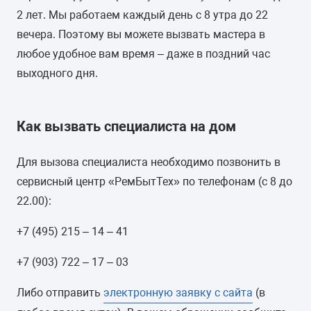
МАКСИМАЛЬНАЯ ЗАГРУЗКА БЕЛЬЯ
2 лет. Мы работаем каждый день с 8 утра до 22
вечера. Поэтому вы можете вызвать мастера в
5 кг
любое удобное вам время – даже в поздний час
УПРАВЛЕНИЕ
выходного дня.
электронное (интеллектуальное)
Как вызвать специалиста на дом
ТИП СУШКИ
-
Для вызова специалиста необходимо позвонить в
сервисный центр «РемБытТех» по телефонам (с 8 до
ДИСПЛЕЙ
22.00):
есть цифровой, с подсветкой
+7 (495) 215 – 14 – 41
ЦВЕТ
+7 (903) 722 – 17 – 03
белый
Либо отправить
электронную заявку с сайта
(в
ВЕС