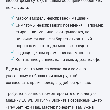
любое время суток). В вашем обращении сообщите,
пожалуйста:
-
Марку и модель неисправной машинки.
ПУЗЫРЬКОВАЯ СТИРКА
Симптомы неисправного поведения. Например,
-
стиральная машина не открывается, не
включается или не забирает стиральный
ПРЯМОЙ ПРИВОД
порошок из лотка для моющих средств.
-
Подходяще вам время приезда мастера.
Контактные данные: ваши имя, адрес, телефон.
КЛАСС ЭНЕРГОПОТРЕБЛЕНИЯ
В день ремонта мастер свяжется с вами по
A
указанному в обращении номеру, чтобы
согласовать время приезда, удобное для вас.
ЗАЩИТА ОТ ПРОТЕЧЕК ВОДЫ
частичная (корпус)
Требуется срочно отремонтировать стиральную
машину LG WD-80154N? Звоните в сервисный центр
МАТЕРИАЛ БАКА
«РемБытТех»! Наш мастер приедет к вам уже в