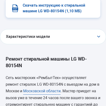
Скачать инструкцию к стиральной
машине LG WD-80154N (1,10 МБ)
Характеристики модели
УСТАНОВКА
отдельно стоящая
Ремонт стиральной машины LG WD-
80154N
ТИП ЗАГРУЗКИ
фронтальная
Сеть мастерских «РемБытТех» осуществляет
ремонт стиралок LG WD-80154N с выездом на дом в
ГАБАРИТЫ (ШXГXВ)
Москве и
Московской области
. Мастер приедет на
вызов уже в течение 24 часов после вашего звонка и
-
отремонтирует стиральную машину с гарантией до