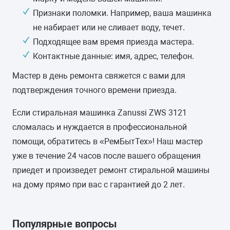
ВЕС
Признаки поломки. Например, ваша машинка
58 кг
не набирает или не сливает воду, течет.
Подходящее вам время приезда мастера.
ПУЗЫРЬКОВАЯ СТИРКА
Контактные данные: имя, адрес, телефон.
-
Мастер в день ремонта свяжется с вами для
подтверждения точного времени приезда.
ПРЯМОЙ ПРИВОД
-
Если стиральная машинка Zanussi ZWS 3121
сломалась и нуждается в профессиональной
КЛАСС ЭНЕРГОПОТРЕБЛЕНИЯ
помощи, обратитесь в «РемБытТех»! Наш мастер
A
уже в течение 24 часов после вашего обращения
приедет и произведет ремонт стиральной машины
ЗАЩИТА ОТ ПРОТЕЧЕК ВОДЫ
на дому прямо при вас с гарантией до 2 лет.
частичная (корпус)
Популярные вопросы
МАТЕРИАЛ БАКА