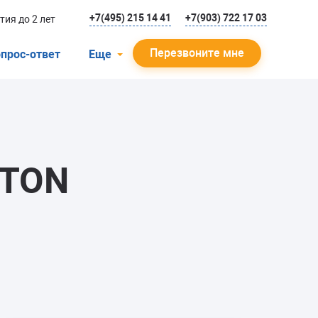
+7(495) 215 14 41
+7(903) 722 17 03
тия до 2 лет
Перезвоните мне
прос-ответ
Еще
О компании
Гарантийный случай
Отзывы
STON
Мастера
Блог
Вакансии
Инструкции