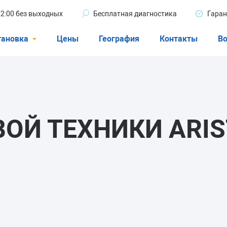
 22:00 без выходных
Бесплатная диагностика
Гаран
тановка
Цены
География
Контакты
Во
Стиральные машины
машины
Посудомоечные машины
ые машины
Кондиционеры
ОЙ ТЕХНИКИ ARI
ели
афы