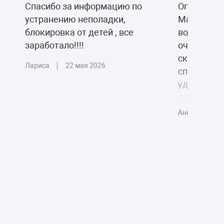
Спасибо за информацию по
Огромное 
устранению неполадки,
Марату!ПП
блокировка от детей , все
воду, позв
заработало!!!!
очень дох
сказал что
Лариса
22 мая 2026
справилис
удобный са
добросове
Спасибо 🙏
Аноним
1