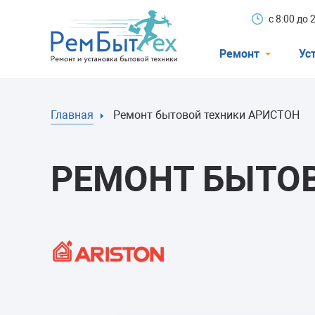
с 8:00 до
Ремонт
Ус
Холодильники
Главная
Ремонт бытовой техники АРИСТОН
Стиральные 
Посудомоечн
РЕМОНТ БЫТОВ
Телевизоры
Кондиционеры
Варочные пан
Электроплиты
Духовные шк