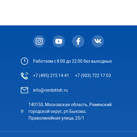
нагревает.
Специалисты «РемБытТех» отремонтируют вашу
бытовую технику даже в поздний час выходного
Удобные для вас день и час ремонта.
или праздничного дня.
Ваше имя, телефон для связи и адрес.
Гарантия до 2-х лет.
Мастерская «РемБытТех»
В день ремонта мастер свяжется с вами и повторно
предоставляет гарантию на работу и запчасти
уточнит время приезда.
сроком от 3 месяцев до 2-х лет в зависимости от
типа устраненной неисправности.
Работаем с 8:00 до 22:00 без выходных
+7 (495) 215 14 41
+7 (903) 722 17 03
info@rembitteh.ru
140150, Московская область, Раменский
городской округ, рп Быково,
Праволинейная улица, 25/1