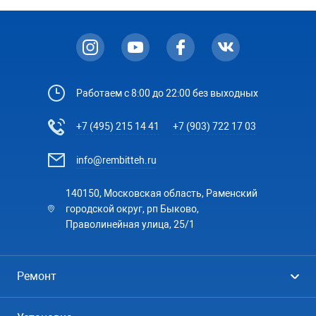
Ваше имя, телефон для связи и адрес.
Гарантия до 2-х лет.
Мастерская «РемБытТех»
В день ремонта мастер свяжется с вами и повторно
предоставляет гарантию на работу и запчасти
уточнит время приезда.
сроком от 3 месяцев до 2-х лет в зависимости от
типа устраненной неисправности.
Работаем с 8:00 до 22:00 без выходных
+7 (495) 215 14 41
+7 (903) 722 17 03
info@rembitteh.ru
140150, Московская область, Раменский
городской округ, рп Быково,
Праволинейная улица, 25/1
Ремонт
Холодильники