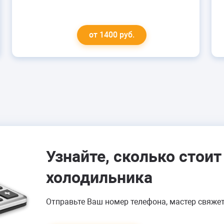
от 1400 руб.
СИЛЬНО МОРОЗИТ
Ремонт модуля
управления
Перезаправка фреоном
Устранения засора
Узнайте, сколько стои
капиллярной трубки
холодильника
от 1100 руб.
Отправьте Ваш номер телефона, мастер свяжет