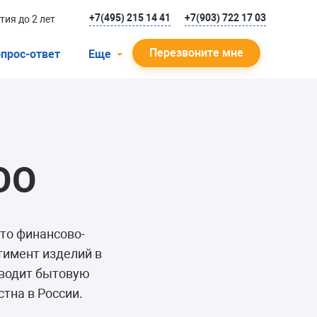
+7(495) 215 14 41
+7(903) 722 17 03
тия до 2 лет
Перезвоните мне
прос-ответ
Еще
О компании
Гарантийный случай
Отзывы
OO
Мастера
Блог
Вакансии
то финансово-
тимент изделий в
Инструкции
зводит бытовую
стна в России.