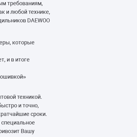
ым требованиям,
к и любой технике,
лодильников DAEWOO
еры, которые
, и в итоге
прошивкой»
товой техникой.
ыстро и точно,
кратчайшие сроки.
я специальное
привозит Вашу