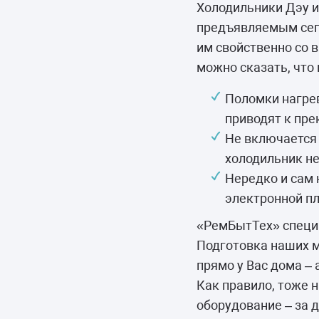
Морозильные 
Холодильники Дэу 
предъявляемым сег
Сушильные м
им свойственно со 
можно сказать, что
Поломки нагре
приводят к пр
Не включается 
холодильник не
Нередко и сам 
электронной пл
«РемБытТех» специа
Подготовка наших м
прямо у Вас дома –
Как правило, тоже 
оборудование – за д