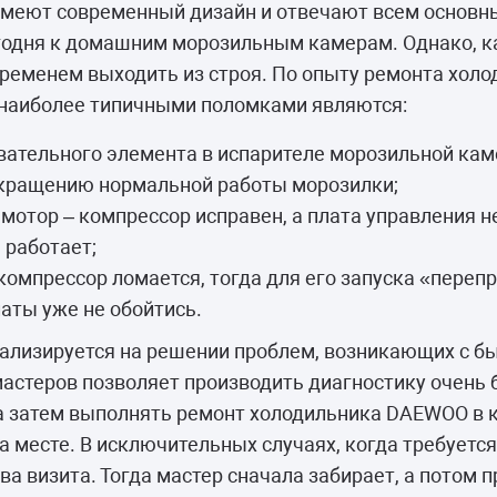
камеры
имеют современный дизайн и отвечают всем основн
одня к домашним морозильным камерам. Однако, ка
ашины
временем выходить из строя. По опыту ремонта хо
 наиболее типичными поломками являются:
вательного элемента в испарителе морозильной кам
екращению нормальной работы морозилки;
мотор – компрессор исправен, а плата управления нет
 работает;
компрессор ломается, тогда для его запуска «пере
аты уже не обойтись.
лизируется на решении проблем, возникающих с бы
астеров позволяет производить диагностику очень б
 а затем выполнять ремонт холодильника DAEWOO в 
на месте. В исключительных случаях, когда требуетс
ва визита. Тогда мастер сначала забирает, а потом 