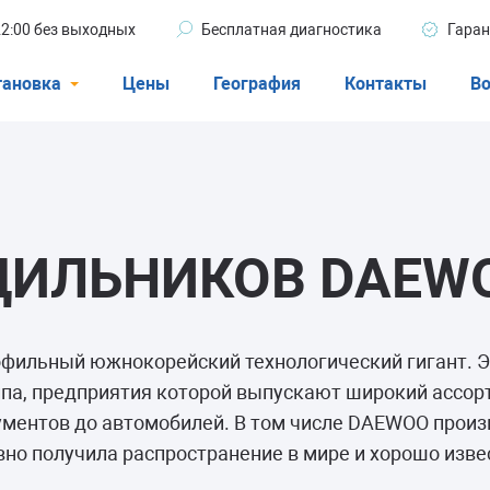
 22:00 без выходных
Бесплатная диагностика
Гаран
тановка
Цены
География
Контакты
Во
Стиральные машины
машины
Посудомоечные машины
ые машины
Кондиционеры
ДИЛЬНИКОВ DAEW
ели
фильный южнокорейский технологический гигант. Э
а, предприятия которой выпускают широкий ассор
ументов до автомобилей. В том числе DAEWOO прои
афы
вно получила распространение в мире и хорошо изве