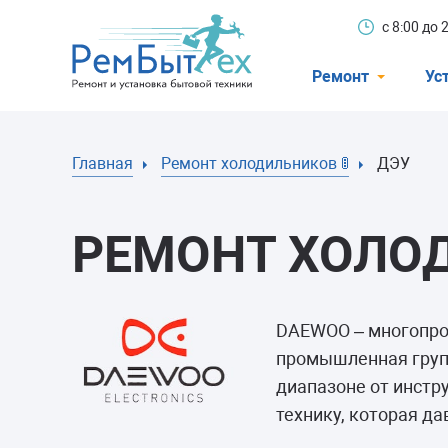
с 8:00 до
Ремонт
Ус
Холодильники
Главная
Ремонт холодильников 🚦
ДЭУ
Стиральные 
Посудомоечн
РЕМОНТ ХОЛО
Телевизоры
Кондиционеры
Варочные пан
DAEWOO – многопро
промышленная групп
Электроплиты
диапазоне от инстр
Духовные шк
технику, которая да