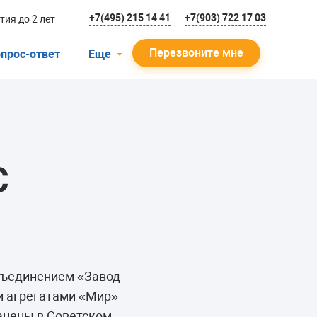
+7(495) 215 14 41
+7(903) 722 17 03
тия до 2 лет
Перезвоните мне
прос-ответ
Еще
О компании
Гарантийный случай
Отзывы
С
Мастера
Блог
Вакансии
Инструкции
объединением «Завод
и агрегатами «Мир»
ранены в Советском