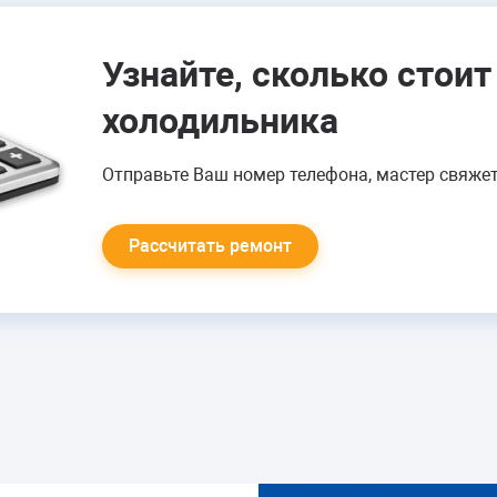
управления
Перезаправка фреоном
Устранения засора
Узнайте, сколько стои
капиллярной трубки
холодильника
от 1100 руб.
Отправьте Ваш номер телефона, мастер свяжет
Рассчитать ремонт
ВЫБИВАЕТ АВТОМАТ В
ЩИТЕ
Замена мотора-
компрессора
Замена пуско-защитного
реле