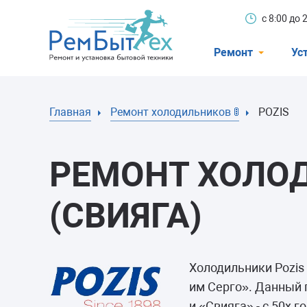
с 8:00 до
Ремонт
Ус
Холодильники
Главная
Ремонт холодильников 🚦
POZIS
Стиральные 
Посудомоечн
РЕМОНТ ХОЛО
Телевизоры
Кондиционеры
(СВИЯГА)
Варочные пан
Электроплиты
Холодильники Pozis
Духовные шк
им Серго». Данный
и «Свияга» - с 50х 