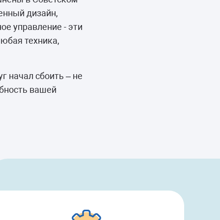
енный дизайн,
ое управление - эти
любая техника,
г начал сбоить – не
обность вашей