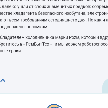
камеры
s далеко ушли от своих знаменитых предков: соврем
ашины
честве хладагента безопасного изобутана, электронн
ают всем требованиям сегодняшнего дня. Но как и 
s подвержены поломкам.
обладателем холодильника марки Pozis, который вдру
братитесь в «РемБытТех» - и мы вернем работоспос
ные сроки.