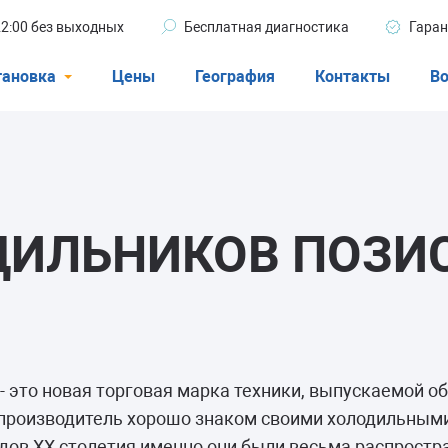
 22:00 без выходных
Бесплатная диагностика
Гаран
тановка
Цены
География
Контакты
Во
Стиральные машины
машины
Посудомоечные машины
ые машины
Кондиционеры
ДИЛЬНИКОВ ПОЗИ
ели
 - это новая торговая марка техники, выпускаемой 
афы
 производитель хорошо знаком своими холодильным
годов XX столетия именно они были весьма распрост