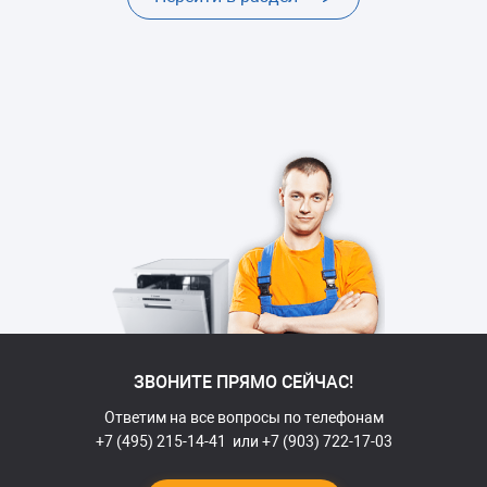
Ремонт платы управления
от 2800 руб.
или индикации
40-90 минут на месте или 2-3 дня (вывозится в
6 мес
мастерскую)
гарантии
Замена пускового
от 1700 руб.
конденсатора
циркуляционного насоса
30-60 минут
1 год
гарантии
Замена расходомера
от 1900 руб.
(датчика протока воды)
30-40 минут
6 мес
гарантии
ЗВОНИТЕ ПРЯМО СЕЙЧАС!
Замена датчика мутности
от 2200 руб.
Ответим на все вопросы по телефонам
30-40 минут
6 мес
гарантии
+7 (495) 215-14-41
или
+7 (903) 722-17-03
Ремонт теплообменника
от 2400 руб.