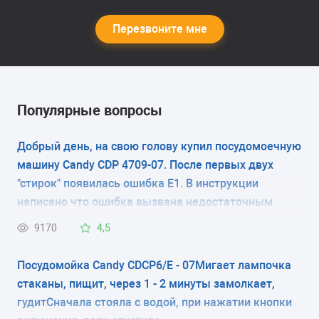
Перезвоните мне
Популярные вопросы
Добрый день, на свою голову купил посудомоечную
машину Candy CDP 4709-07. После первых двух
"стирок" появилась ошибка Е1. В инструкции
написано что ошибка вызвана недостаточным
давлением воды. Хотя давление холодной воды
9170
4,5
нормальное. Я переключил ее на горячую воду (т.к.
горячая вода вообще хорошо идет), и все тоже
Посудомойка Candy CDCP6/E - 07Мигает лампочка
самое повторилось. Собираюсь выкинуть ее в окно,
стаканы, пищит, через 1 - 2 минуты замолкает,
но может вы подскажите в чем дело.
гудитСначала стояла с водой, при нажатии кнопки