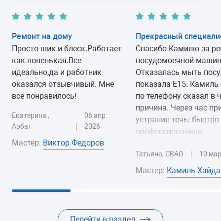
сливном тракте
20-70 минут
—
гарантии
Ремонт на дому
Прекрасный специали
Замена замка двери (УБЛ)
от 1900 руб.
Просто шик и блеск.Работает
Спасибо Камилю за р
как новенькая.Все
посудомоечной машин
30-60 минут
1 год
гарантии
идеально,да и работник
Отказалась мыть посу
оказался отзывчивый. Мне
показала Е15. Камиль 
Замена прессостата
от 1800 руб.
все понравилось!
по телефону сказал в 
(датчика уровня)
причина. Через час пр
40-60 минут
6 мес
гарантии
Екатерина ,
06 апр.
устранил течь: быстро
Арбат
2026
профессионально.
Замена заливного клапана
от 1700 руб.
Виктор Федоров
Мастер:
Прекрасный мастер.
(КЭНа)
Татьяна, СВАО
10 мар
Рекомендую!
30-60 минут
6 мес
гарантии
Камиль Хайда
Мастер:
Замена блока управления
от 2400 руб.
или индикации
30-80 минут
1 год
гарантии
Перейти в раздел