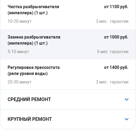
Чистка разбрызгивателя
от 1100 руб.
(импеллера) (1 шт.)
10-20 минут
3 мес.
гарантии
Замена разбрызгивателя
от 1000 руб.
(импеллера) (1 шт.)
5-10 минут
6 мес
гарантии
Регулировка прессостата
от 1400 руб.
(реле уровня воды)
20-30 минут
3 мес.
гарантии
СРЕДНИЙ РЕМОНТ
Замена ТЭНа
от 2100 руб.
КРУПНЫЙ РЕМОНТ
30-60 минут
6 мес
гарантии