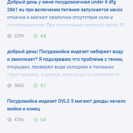
Добрый день у меня посудомоечная under it dfg
26b1 eu при включении питания запускается насос
откачки и мигают лампочки отсутствия соли и
ополаскивателя. При отключении кнопкой через 10
сек включается опять. Отключение от сети не
3299
4,8
помогает. Подскажите пожалуйста в чем может
быть проблема. Заранее благодарен.
добрый день! Посудомойка индезит набирает воду
и замолкает? Я подозреваю что проблема с теном,
открывал, проверял вода холодная и тихонько
гудит машина, я думаю, если вода не нагретая то
машина стирать посуду не начнет? Это мои догадки
5065
4,1
спасибо за ответ!!!!
Посудомойка индезит DVLS 5 мигают диоды начало
мойки и конец
4706
5,0