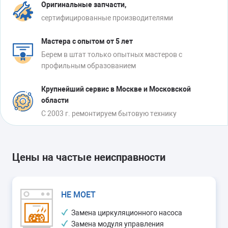
Оригинальные запчасти,
области прав человека, условий труда, охраны
сертифицированные производителями
окружающей среды и борьбы с коррупцией.
Мастера с опытом от 5 лет
Какие плоды дает такой подход конечным
Берем в штат только опытных мастеров с
потребителям? Красивая, удобная бытовая техника
профильным образованием
класса А, с экономичным расходом электроэнергии
Крупнейший сервис в Москве и Московской
и воды. В целом надежная. Но иногда, конечно,
области
требуется починка – в том числе посудомоечным
С 2003 г. ремонтируем бытовую технику
машинкам INDESIT, которым нелегко приходится в
России из-за скачков напряжения в бытовой
электросети и жесткой водопроводной воды. Самые
Цены на частые неисправности
частые поломки:
Повреждение бака, которое приводит к шуму и
НЕ МОЕТ
протечкам;
Перегорание ТЭН, из-за которого вода
Замена циркуляционного насоса
Замена модуля управления
перестает нагреваться до штатных 70-80