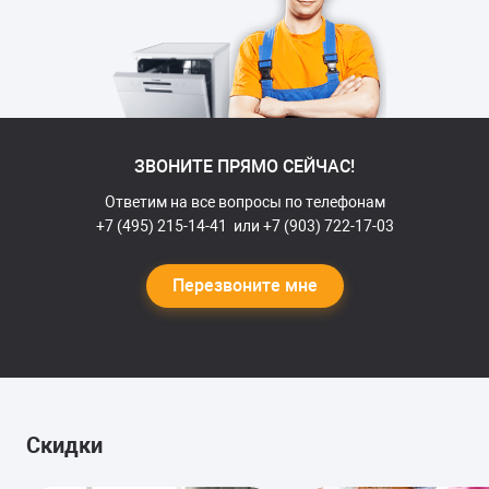
или индикации
40-90 минут на месте или 2-3 дня (вывозится в
6 мес
мастерскую)
гарантии
Замена пускового
от 1800 руб.
конденсатора
циркуляционного насоса
ЗВОНИТЕ ПРЯМО СЕЙЧАС!
30-60 минут
1 год
гарантии
Ответим на все вопросы по телефонам
+7 (495) 215-14-41
или
+7 (903) 722-17-03
Замена расходомера
от 2000 руб.
(датчика протока воды)
Перезвоните мне
30-40 минут
6 мес
гарантии
Замена датчика мутности
от 2300 руб.
30-40 минут
6 мес
гарантии
Ремонт теплообменника
от 2500 руб.
Скидки
(чистка, замена клапана
спуска и др.)