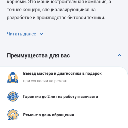
корнями. Это машиностроительная компания, а
точнее концерн, специализирующийся на
разработке и производстве бытовой техники.
Заводы и представительства Индезит расположены
в разных странах, но штаб-квартира по-прежнему
Читать далее
находится в Италии, в городе Фабриано. Поэтому
неповторимый итальянский стиль и шарм
Преимущества для вас
присутствуют во всех изделиях этого бренда.
Более 16 тысяч человек, работающих в ИНДЕЗИТ,
Выезд мастера и диагностика в подарок
следуют принципу Аристиде Мерлони, основателя
при согласии на ремонт
корпорации: «Никакой экономический успех какой-
либо промышленной инициативы не будет иметь
Гарантия до 2 лет на работу и запчасти
ценности, если он не сопровождается вкладом в
социальный прогресс». Indesit Company является
Ремонт в день обращения
участником Глобального договора ООН, который
направлен на соблюдение десяти моральных норм в