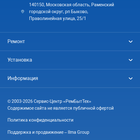
140150, Московская область, Раменский
городской округ, рп Быково,
Праволинейная улица, 25/1
Ремонт
Холодильники
Установка
Стиральные машины
Стиральные машины
Информация
Посудомоечные машины
Посудомоечные машины
Цены
Телевизоры
Кондиционеры
© 2003-2026 Сервис-Центр «РемБытТех»
География
Кондиционеры
Содержимое сайта не является публичной офертой
Контакты
Варочные панели
Политика конфиденциальности
Вопрос-ответ
Электроплиты
Поддержка и продвижение – Ilma Group