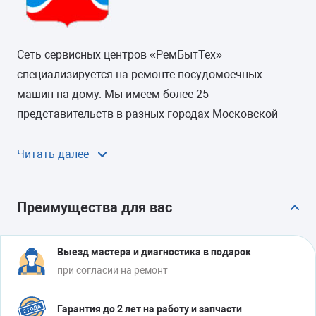
Сеть сервисных центров «РемБытТех»
специализируется на ремонте посудомоечных
машин на дому. Мы имеем более 25
представительств в разных городах Московской
области, включая Люберцы. Территориальное
присутствие команды специалистов в вашем городе
Читать далее
делает возможным устранение неисправности
любой сложности в минимальные сроки – в течение
Преимущества для вас
24 часов после получения заявки на ремонт. Вам
больше не придется дожидаться прибытия мастера
из Москвы и доплачивать за каждый км от МКАД
Выезд мастера и диагностика в подарок
при согласии на ремонт
при его выезде в область.
Гарантия до 2 лет на работу и запчасти