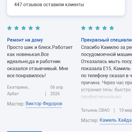
447 отзывов оставили клиенты
(КЭНа)
30-60 минут
6 мес
гарантии
Замена блока управления
от 2300 руб.
или индикации
Ремонт на дому
Прекрасный специали
30-80 минут
1 год
гарантии
Просто шик и блеск.Работает
Спасибо Камилю за р
как новенькая.Все
посудомоечной машин
Ремонт платы управления
от 2700 руб.
идеально,да и работник
Отказалась мыть посу
или индикации
оказался отзывчивый. Мне
показала Е15. Камиль 
40-90 минут на месте или 2-3 дня (вывозится в
6 мес
все понравилось!
по телефону сказал в 
мастерскую)
гарантии
причина. Через час пр
Екатерина ,
06 апр.
устранил течь: быстро
Арбат
2026
Замена пускового
от 1600 руб.
профессионально.
конденсатора
Виктор Федоров
Мастер:
Прекрасный мастер.
циркуляционного насоса
Татьяна, СВАО
10 мар
Рекомендую!
30-60 минут
1 год
гарантии
Камиль Хайда
Мастер:
Замена расходомера
от 1800 руб.