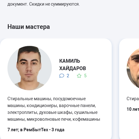
документ. Скидки не суммируются.
Замена панели управления
от 1600 руб.
30-40 минут
2 года
гарантии
Наши мастера
Ремонт стакана моечного
от 1800 руб.
бака (ремкомплект)
30-40 минут
1 год
гарантии
КАМИЛЬ
ХАЙДАРОВ
Ремонт или замена системы
от 2000 руб.
защиты от протечек
2
5
(Аквастопа)
30-90 минут
1 год
гарантии
Стиральные машины, посудомоечные
Стира
машины, кондиционеры, варочные панели,
Ремонт или замена патрубка
от 1800 руб.
10 ле
электроплиты, духовые шкафы, сушильные
30-40 минут
1 год
гарантии
машины, микроволновые печи, кофемашины
7 лет; в РемБытТех - 3 года
Замена датчика
от 1700 руб.
температуры или