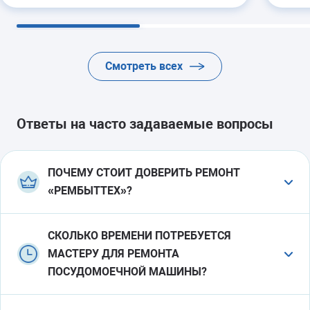
термостата
30-60 минут
6 мес
гарантии
Смотреть всех
Ремонт электропроводки
от 1500 руб.
40-80 минут
2 года
гарантии
Ответы на часто задаваемые вопросы
ПОЧЕМУ СТОИТ ДОВЕРИТЬ РЕМОНТ
«РЕМБЫТТЕХ»?
Бесплатная консультация по телефону
. В
СКОЛЬКО ВРЕМЕНИ ПОТРЕБУЕТСЯ
телефонном разговоре наш менеджер озвучит
МАСТЕРУ ДЛЯ РЕМОНТА
вероятные причины неисправности и
приблизительную стоимость ремонта. Точную
ПОСУДОМОЕЧНОЙ МАШИНЫ?
сумму назовет мастер после диагностики
В 90% случаев ремонт займет не больше 2 часов.
неисправной посудомоечной машины.