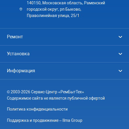
140150, Московская область, Раменский
городской округ, рп Быково,
Праволинейная улица, 25/1
Ремонт
Холодильники
Установка
Стиральные машины
Стиральные машины
Информация
Посудомоечные машины
Посудомоечные машины
Цены
Телевизоры
Кондиционеры
© 2003-2026 Сервис-Центр «РемБытТех»
География
Кондиционеры
Содержимое сайта не является публичной офертой
Контакты
Варочные панели
Политика конфиденциальности
Вопрос-ответ
Электроплиты
Поддержка и продвижение – Ilma Group