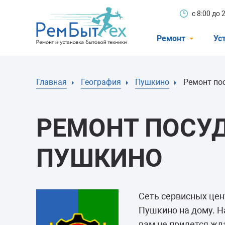
с 8:00 до
Ремонт
Ус
Холодильники
Главная
География
Пушкино
Ремонт по
Стиральные 
Посудомоечн
РЕМОНТ ПОСУ
Телевизоры
Кондиционеры
ПУШКИНО
Варочные пан
Электроплиты
Сеть сервисных це
Духовные шк
Пушкино на дому. Н
вам не придется жд