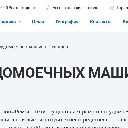
 22:00 без выходных
Бесплатная диагностика
Гаран
тановка
Цены
География
Контакты
Во
Стиральные машины
судомоечных машин в Пушкино
машины
Посудомоечные машины
ые машины
Кондиционеры
ДОМОЕЧНЫХ МАШ
ели
нтров «РемБытТех» осуществляет ремонт посудомое
афы
аши специалисты находятся непосредственно в ваше
ать мастера из Москвы и дополнительно оплачивать 