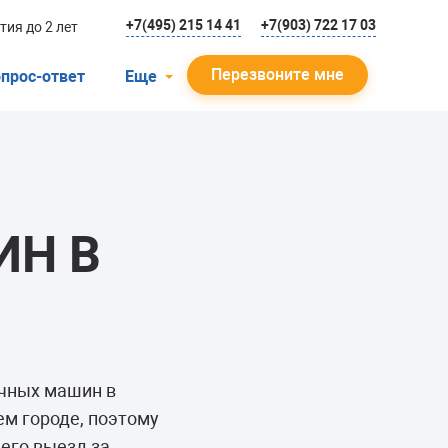
+7(495) 215 14 41
+7(903) 722 17 03
тия до 2 лет
Перезвоните мне
прос-ответ
Еще
О компании
Гарантийный случай
Отзывы
ИН В
Мастера
Блог
Вакансии
Инструкции
чных машин в
м городе, поэтому
его выезд за