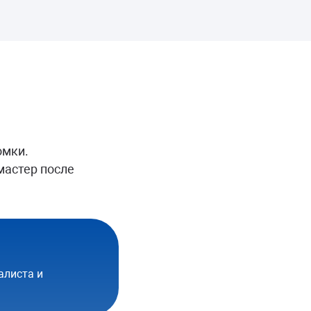
омки.
мастер после
алиста и