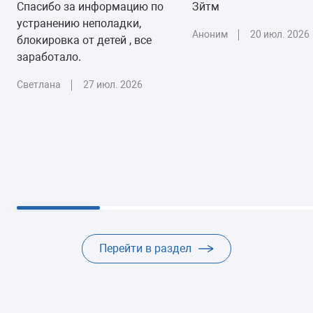
Настройка каналов
от 2550 руб.
Спасибо за информацию по
Зйтм
устранению неполадки,
20-30 минут
-
гарантии
Аноним
20 июл. 2026
блокировка от детей , все
заработало.
Светлана
27 июл. 2026
Перейти в раздел