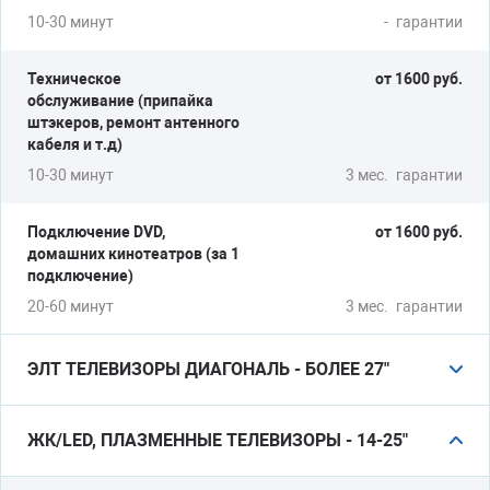
10-30 минут
-
гарантии
Техническое
от 1600 руб.
обслуживание (припайка
штэкеров, ремонт антенного
кабеля и т.д)
10-30 минут
3 мес.
гарантии
Подключение DVD,
от 1600 руб.
домашних кинотеатров (за 1
подключение)
20-60 минут
3 мес.
гарантии
ЭЛТ ТЕЛЕВИЗОРЫ ДИАГОНАЛЬ - БОЛЕЕ 27"
Ремонт блока развертки
от 2450 руб.
ЖК/LED, ПЛАЗМЕННЫЕ ТЕЛЕВИЗОРЫ - 14-25"
10-30 минут
6 мес.
гарантии