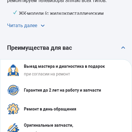
ремонтируем телевизоры Shivaki всех типов:
ЖК-модели (с жидкокристаллическим
экраном);
Читать далее
кинескопные (ЭЛТ-модели);
плазменные;
LCD модели с LED подстветкой.
Преимущества для вас
Мастер «РемБытТех» приедет к вам уже в течение
суток после обращения и профессионально
Выезд мастера и диагностика в подарок
отремонтирует ваш Шиваки с гарантией до 2 лет.
при согласии на ремонт
Гарантия до 2 лет на работу и запчасти
Ремонт в день обращения
Оригинальные запчасти,