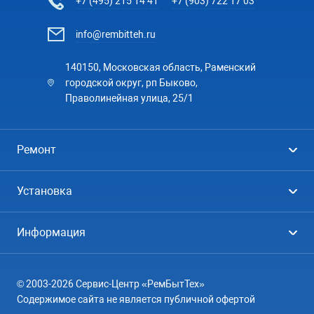
+7 (495) 215 14 41
+7 (903) 722 17 03
info@rembitteh.ru
140150, Московская область, Раменский
городской округ, рп Быково,
Праволинейная улица, 25/1
Ремонт
Холодильники
Установка
Стиральные машины
Стиральные машины
Информация
Посудомоечные машины
Посудомоечные машины
Цены
Телевизоры
Кондиционеры
© 2003-2026 Сервис-Центр «РемБытТех»
География
Кондиционеры
Содержимое сайта не является публичной офертой