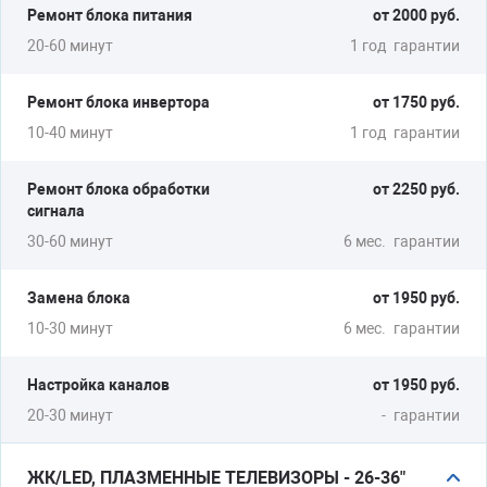
Ремонт блока питания
от 2000 руб.
Ремонт блока радиоканалов
от 2200 руб.
20-60 минут
1 год
гарантии
20-30 минут
3 мес.
гарантии
Ремонт блока инвертора
от 1750 руб.
Ремонт блока питания
от 2550 руб.
10-40 минут
1 год
гарантии
20-60 минут
1 год
гарантии
Ремонт блока обработки
от 2250 руб.
Настройка ЭЛТ телевизоров
от 1600 руб.
сигнала
10-30 минут
-
гарантии
30-60 минут
6 мес.
гарантии
Техническое
от 1600 руб.
Замена блока
от 1950 руб.
обслуживание (припайка
10-30 минут
6 мес.
гарантии
штэкеров, ремонт антенного
кабеля и т.д)
Настройка каналов
от 1950 руб.
10-30 минут
3 мес.
гарантии
20-30 минут
-
гарантии
Подключение DVD,
от 1600 руб.
домашних кинотеатров (за 1
ЖК/LED, ПЛАЗМЕННЫЕ ТЕЛЕВИЗОРЫ - 26-36"
подключение)