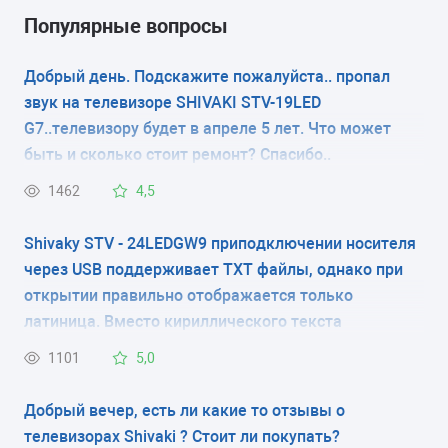
Популярные вопросы
+7 (903) 722 – 17 – 03
или
в online-режиме
на сайте.
Добрый день. Подскажите пожалуйста.. пропал
Обращайтесь в «РемБытТех»! Мы знаем, как
звук на телевизоре SHIVAKI STV-19LED
помочь вашему ТВ.
G7..телевизору будет в апреле 5 лет. Что может
быть и сколько стоит ремонт? Спасибо..
1462
4,5
Shivaky STV - 24LEDGW9 приподключении носителя
через USB поддерживает ТХТ файлы, однако при
открытии правильно отображается только
латиница. Вместо кириллического текста
"руническая" абракадабра. Про кодировку и без
1101
5,0
мастера понятно. Вопрос о другом. Можно ли это
исправить???? КАК ЭТО СДЕЛАТЬ???
Добрый вечер, есть ли какие то отзывы о
телевизорах Shivaki ? Стоит ли покупать?