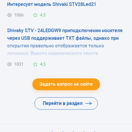
Интересует модель Shivaki STV28Led21
1066
4,5
Shivaky STV - 24LEDGW9 приподключении носителя
через USB поддерживает ТХТ файлы, однако при
открытии правильно отображается только
латиница. Вместо кирилического текста
"руническая" абракадабра. Можно ли это
1031
4,5
исправить?
Задать вопрос на сайте
Перейти в раздел