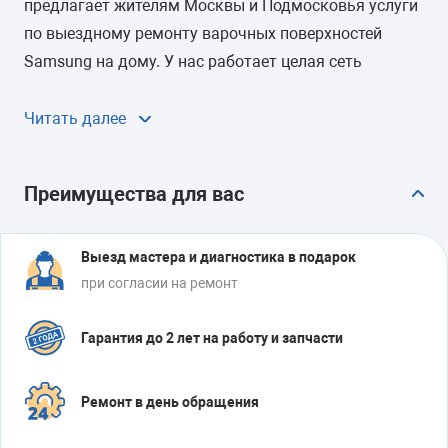
предлагает жителям Москвы и Подмосковья услуги
по выездному ремонту варочных поверхностей
Samsung на дому. У нас работает целая сеть
представительств, поэтому мастера приезжают на
заявки быстро: в течение 24 часов с момента
Читать далее
обращения.
Чиним все виды электрических панелей Samsung:
Преимущества для вас
обычные, индукционные и комбинированные.
Ремонтируем у вас дома, на работу даем гарантию
Выезд мастера и диагностика в подарок
на срок до 12 месяцев.
при согласии на ремонт
Гарантия до 2 лет на работу и запчасти
Ремонт в день обращения