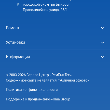
городской округ, рп Быково,
Праволинейная улица, 25/1
Ремонт
Холодильники
Установка
Стиральные машины
Стиральные машины
Информация
Посудомоечные машины
Посудомоечные машины
Цены
Телевизоры
Кондиционеры
© 2003-2026 Сервис-Центр «РемБытТех»
География
Кондиционеры
Содержимое сайта не является публичной офертой
Контакты
Варочные панели
Политика конфиденциальности
Вопрос-ответ
Электроплиты
Поддержка и продвижение – Ilma Group
О компании
Духовные шкафы