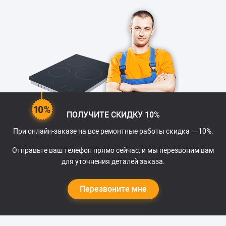
Неисправна
Одна из конфорок
от 1000 
конфорка
не включается
Конфорка
включается, но
перестает работать
через несколько
минут
При включении
ПОЛУЧИТЕ СКИДКУ 10%
конфорки в доме
При онлайн-заказе на все ремонтные работы скидка —10%.
«выбивает пробки»
Отправьте ваш телефон прямо сейчас, и мы перезвоним вам
Как устранить:
для уточнения деталей заказа.
Причин, по которым
не работает конфорка
Перезвоните мне
панели Самсунг
может быть
несколько. В случае,