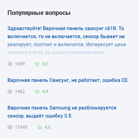
если речь идет об
окислении контактов,
Популярные вопросы
их возможно
зачистить. Однако,
Здравствуйте! Варочная панель самсунг с61R. То
чаще всего,
включается, то не включается, сенсор бывает не
приходится менять
реагирует, постоит и включится. Интересует цена
конфорку полностью
ремонта и есть ли смысл ремонтировать
либо только
вышедший из строя
1609
4,5
узел. Это может быть
термостат (или
Варочная панель Самсунг, не работает, ошибка CE.
датчик температуры),
ТЭН или
1462
4,4
индукционный
элемент,
Варочная панель Samsung не разблокируется
термопредохранитель.
сенсор, выдаёт ошибку S E.
*Стоимость запчастей не входит в указанную цену.
11049
4,6
Если ваша варочная панель Самсунг стала