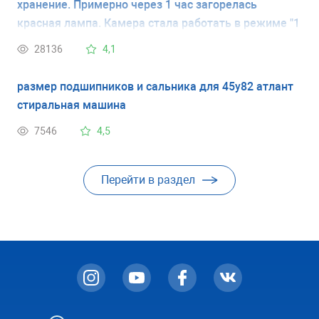
хранение. Примерно через 1 час загорелась
красная лампа. Камера стала работать в режиме "1
минуту работает, 5 минут нет" и так постоянно, при
28136
4,1
этом постоянно горит красная лампа .
размер подшипников и сальника для 45у82 атлант
стиральная машина
7546
4,5
Перейти в раздел