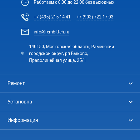
Работаем с 8:00 до 22:00 без выходных
+7 (495) 215 14 41
+7 (903) 722 17 03
info@rembitteh.ru
140150, Московская область, Раменский
городской округ, рп Быково,
Праволинейная улица, 25/1
Ремонт
Холодильники
Установка
Стиральные машины
Стиральные машины
Информация
Посудомоечные машины
Посудомоечные машины
Цены
Телевизоры