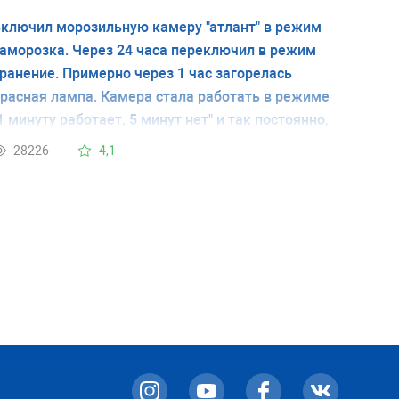
ключил морозильную камеру "атлант" в режим
аморозка. Через 24 часа переключил в режим
ранение. Примерно через 1 час загорелась
расная лампа. Камера стала работать в режиме
1 минуту работает, 5 минут нет" и так постоянно,
ри этом постоянно горит красная лампа .
28226
4,1