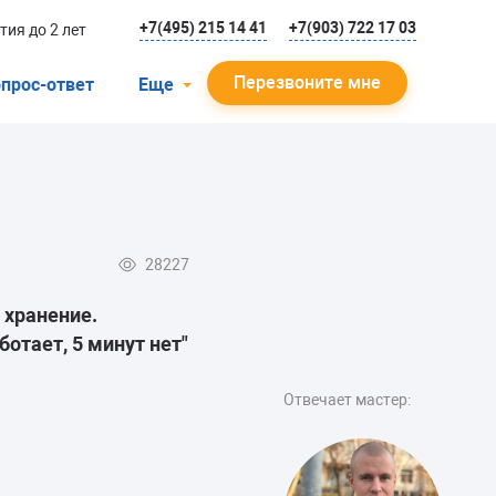
+7(495) 215 14 41
+7(903) 722 17 03
тия до 2 лет
Перезвоните мне
прос-ответ
Еще
О компании
Гарантийный случай
Отзывы
28227
Мастера
 хранение.
Блог
отает, 5 минут нет"
Вакансии
Отвечает мастер:
Инструкции