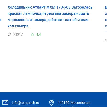
Холодильник Атлант МХМ 1704-03.Загорелась
В
красная лампочка,перестала замораживать
з
а
морозильная камера,работает как обычная
х
хол.камера.
к
"
29217
4,4
п
info@rembitteh.ru
140150, Московская