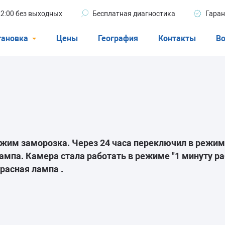
 22:00 без выходных
Бесплатная диагностика
Гаран
тановка
Цены
География
Контакты
Во
Стиральные машины
машины
Посудомоечные машины
ые машины
Кондиционеры
ежим заморозка. Через 24 часа переключил в режим
ампа. Камера стала работать в режиме "1 минуту раб
ели
красная лампа .
афы