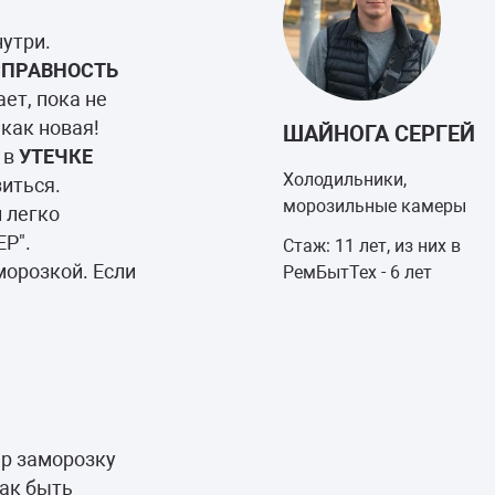
утри.
СПРАВНОСТЬ
ет, пока не
как новая!
ШАЙНОГА СЕРГЕЙ
 в
УТЕЧКЕ
Холодильники,
иться.
морозильные камеры
 легко
ЕР".
Стаж: 11 лет, из них в
морозкой. Если
РемБытТех - 6 лет
ер заморозку
как быть