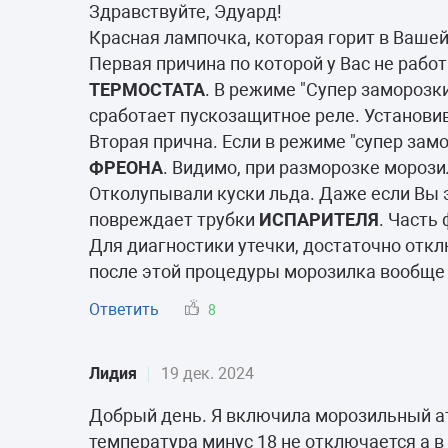
Морозильные 
Здравствуйте, Эдуард!
Красная лампочка, которая горит в Ваше
Сушильные м
Первая причина по которой у Вас не рабо
ТЕРМОСТАТА
. В режиме "Супер заморозки
сработает пускозащитное реле. Установи
Вторая прична. Если в режиме "супер зам
ФРЕОНА
. Видимо, при разморозке мороз
Отколупывали куски льда. Даже если Вы э
повреждает трубки
ИСПАРИТЕЛЯ
. Часть
Для диагностики утечки, достаточно откл
после этой процедуры морозилка вообще 
Ответить
8
Лидия
19 дек. 2024
Добрый день. Я включила морозильный ат
температура минус 18 не отключается а в