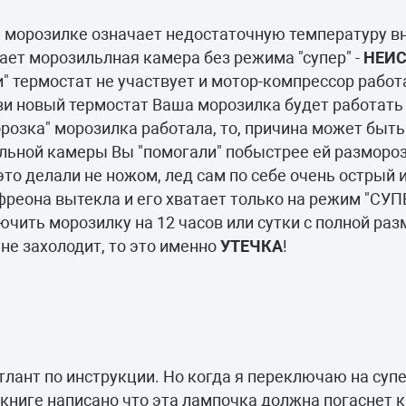
камеры
й морозилке означает недостаточную температуру вн
ашины
тает морозильлная камера без режима "супер" -
НЕИ
" термостат не участвует и мотор-компрессор работа
ви новый термостат Ваша морозилка будет работать 
орозка" морозилка работала, то, причина может быть
ильной камеры Вы "помогали" побыстрее ей размороз
то делали не ножом, лед сам по себе очень острый и
 фреона вытекла и его хватает только на режим "СУП
ючить морозилку на 12 часов или сутки с полной раз
не захолодит, то это именно
УТЕЧКА
!
лант по инструкции. Но когда я переключаю на суп
 книге написано что эта лампочка должна погаснет 