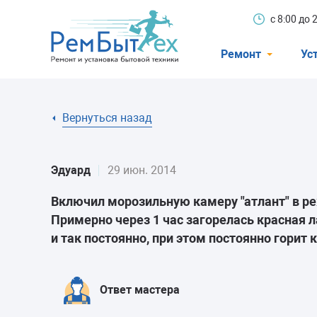
с 8:00 до
Ремонт
Ус
Холодильники
Вернуться назад
Стиральные 
Посудомоечн
Эдуард
29 июн. 2014
Телевизоры
Включил морозильную камеру "атлант" в р
Кондиционеры
Примерно через 1 час загорелась красная л
Варочные пан
и так постоянно, при этом постоянно горит 
Электроплиты
Духовные шк
Ответ мастера