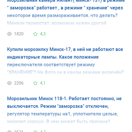
Морозильная камера Анлант( минск- 131) в режиме
" заморозка" работает , в режиме " хранение" через
некоторое время размораживается..что делать?
Меняли термостат..возможно нужен другой
термостат? Укажите его название.. спасибо!!!
1820
4,3
Купили морозилку Минск-17, в ней не работают все
индикаторные лампы. Какое положение
переключателя соответствует режиму
"ХРАНЕНИЕ"? На фото он в каком режиме включён?
2206
4,1
Морозильник Минск 118-1. Работает постоянно, не
выключается. Режим "заморозка" отключен,
регулятор температуры на1, уплотнители целые,
морозит хорошо. В чем может быть причина?