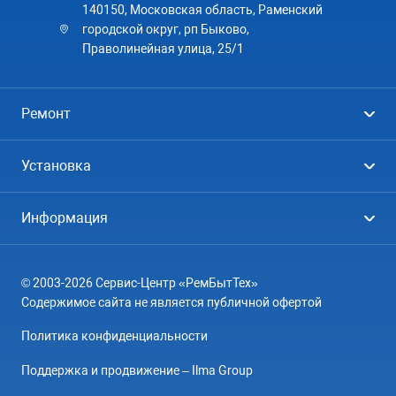
140150, Московская область, Раменский
городской округ, рп Быково,
Праволинейная улица, 25/1
Ремонт
Холодильники
Установка
Стиральные машины
Стиральные машины
Информация
Посудомоечные машины
Посудомоечные машины
Цены
Телевизоры
Кондиционеры
© 2003-2026 Сервис-Центр «РемБытТех»
География
Кондиционеры
Содержимое сайта не является публичной офертой
Контакты
Варочные панели
Политика конфиденциальности
Вопрос-ответ
Электроплиты
Поддержка и продвижение – Ilma Group