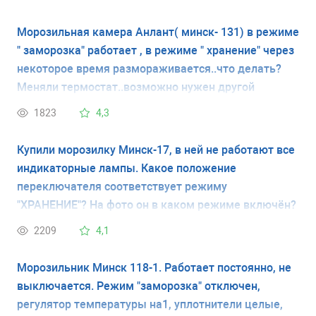
Морозильная камера Анлант( минск- 131) в режиме
" заморозка" работает , в режиме " хранение" через
некоторое время размораживается..что делать?
Меняли термостат..возможно нужен другой
термостат? Укажите его название.. спасибо!!!
1823
4,3
Купили морозилку Минск-17, в ней не работают все
индикаторные лампы. Какое положение
переключателя соответствует режиму
"ХРАНЕНИЕ"? На фото он в каком режиме включён?
2209
4,1
Морозильник Минск 118-1. Работает постоянно, не
выключается. Режим "заморозка" отключен,
регулятор температуры на1, уплотнители целые,