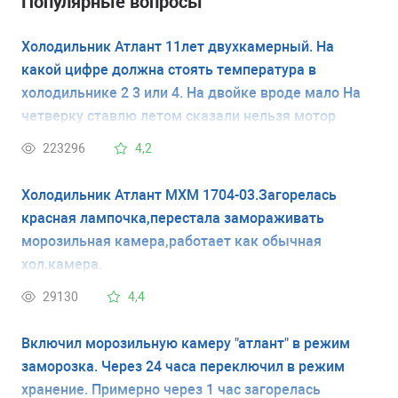
Популярные вопросы
Холодильник Атлант 11лет двухкамерный. На
какой цифре должна стоять температура в
холодильнике 2 3 или 4. На двойке вроде мало На
четверку ставлю летом сказали нельзя мотор
испортится
223296
4,2
Холодильник Атлант МХМ 1704-03.Загорелась
красная лампочка,перестала замораживать
морозильная камера,работает как обычная
хол.камера.
29130
4,4
Включил морозильную камеру "атлант" в режим
заморозка. Через 24 часа переключил в режим
хранение. Примерно через 1 час загорелась