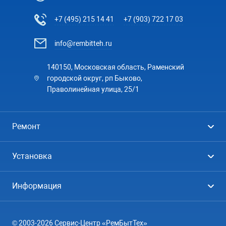
+7 (495) 215 14 41
+7 (903) 722 17 03
info@rembitteh.ru
140150, Московская область, Раменский
городской округ, рп Быково,
Праволинейная улица, 25/1
Ремонт
Холодильники
Установка
Стиральные машины
Стиральные машины
Информация
Посудомоечные машины
Посудомоечные машины
Цены
Телевизоры
Кондиционеры
© 2003-2026 Сервис-Центр «РемБытТех»