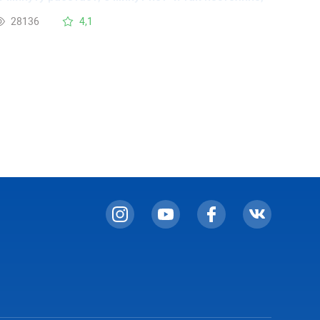
ри этом постоянно горит красная лампа .
28136
4,1