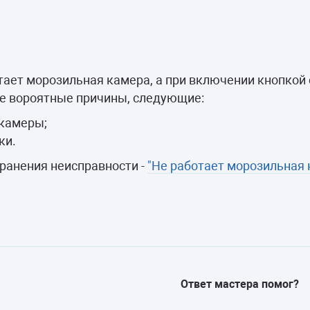
камеры
ашины
отает морозильная камера, а при включении кнопко
ее вороятные причины, следующие:
камеры;
ки.
транения неисправности -
"Не работает морозильная 
Ответ мастера помог?