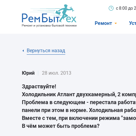
с 8:00 до
Ремонт
Ус
Холодильники
Вернуться назад
Стиральные 
Посудомоечн
Юрий
28 июл. 2013
Телевизоры
Здраствуйте!
Кондиционеры
Холодильник Атлант двухкамерный, 2 компр
Варочные пан
Проблема в следующем - перестала работат
панели при этом в норме. Холодильная рабо
Электроплиты
Вместе с тем, при включении режима "замо
Духовные шк
В чём может быть проблема?