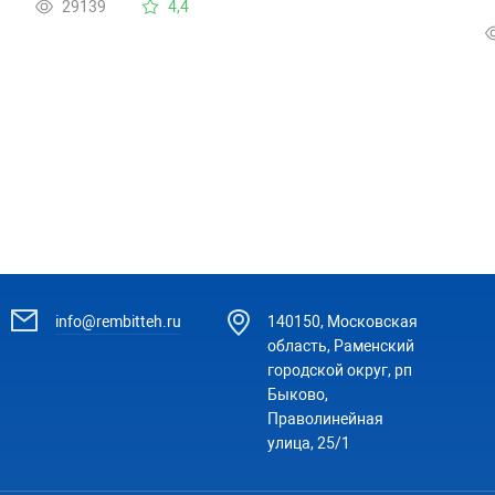
29139
4,4
п
info@rembitteh.ru
140150, Московская
область, Раменский
городской округ, рп
Быково,
Праволинейная
улица, 25/1