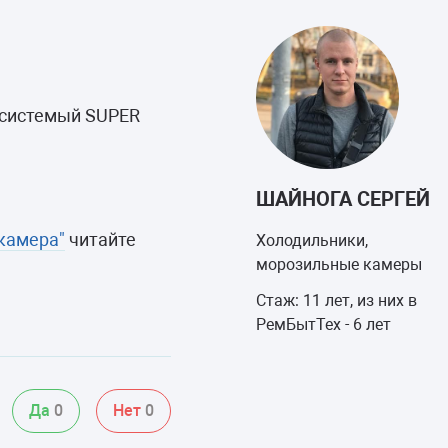
й системый SUPER
ШАЙНОГА СЕРГЕЙ
камера"
читайте
Холодильники,
морозильные камеры
Стаж: 11 лет, из них в
РемБытТех - 6 лет
Да
0
Нет
0