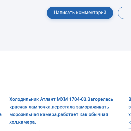
Написать комментарий
Холодильник Атлант МХМ 1704-03.Загорелась
В
красная лампочка,перестала замораживать
з
а
морозильная камера,работает как обычная
х
хол.камера.
к
"