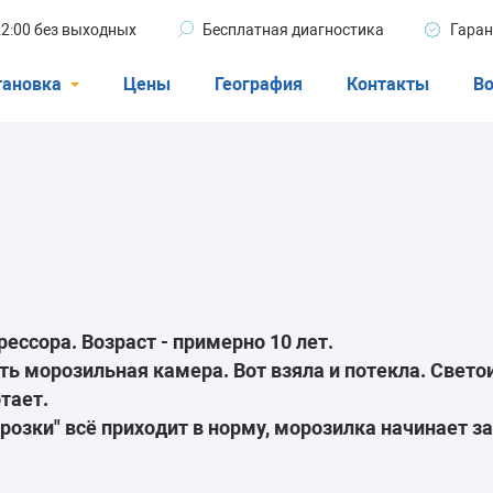
 22:00 без выходных
Бесплатная диагностика
Гаран
тановка
Цены
География
Контакты
Во
Стиральные машины
машины
Посудомоечные машины
ые машины
Кондиционеры
ессора. Возраст - примерно 10 лет.
ели
ь морозильная камера. Вот взяла и потекла. Свето
тает.
розки" всё приходит в норму, морозилка начинает 
афы