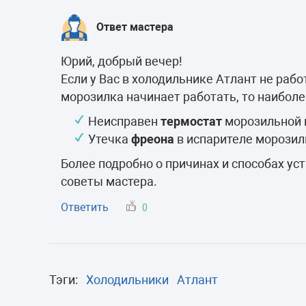
Морозильные 
Ответ мастера
Сушильные м
Юрий, добрый вечер!
Если у Вас в холодильнике Атлант не раб
морозилка начинает работать, то наибол
Неисправен
термостат
морозильной 
Утечка
фреона
в испарителе морозил
Более подробно о причинах и способах ус
советы мастера.
Ответить
0
Тэги:
Холодильники
Атлант