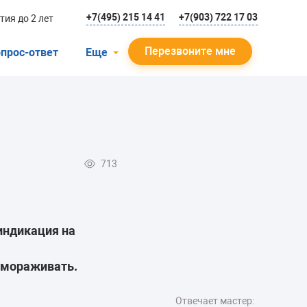
+7(495) 215 14 41
+7(903) 722 17 03
тия до 2 лет
Перезвоните мне
прос-ответ
Еще
О компании
Гарантийный случай
Отзывы
713
Мастера
Блог
Вакансии
индикация на
Инструкции
замораживать.
Отвечает мастер: