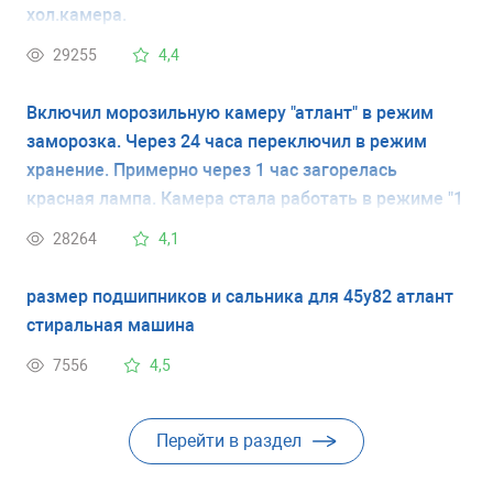
хол.камера.
29255
4,4
Включил морозильную камеру "атлант" в режим
заморозка. Через 24 часа переключил в режим
хранение. Примерно через 1 час загорелась
красная лампа. Камера стала работать в режиме "1
минуту работает, 5 минут нет" и так постоянно, при
28264
4,1
этом постоянно горит красная лампа .
размер подшипников и сальника для 45у82 атлант
стиральная машина
7556
4,5
Перейти в раздел