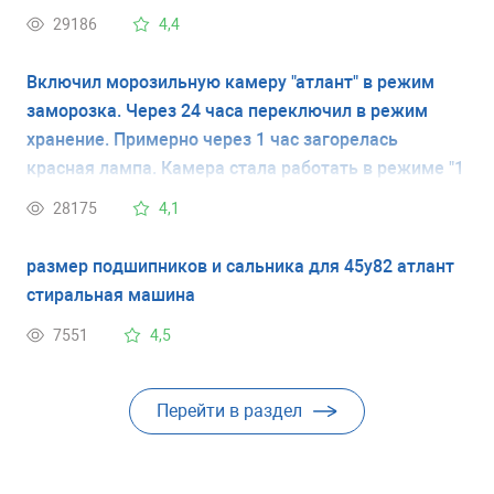
29186
4,4
Включил морозильную камеру "атлант" в режим
заморозка. Через 24 часа переключил в режим
хранение. Примерно через 1 час загорелась
красная лампа. Камера стала работать в режиме "1
минуту работает, 5 минут нет" и так постоянно, при
28175
4,1
этом постоянно горит красная лампа .
размер подшипников и сальника для 45у82 атлант
стиральная машина
7551
4,5
Перейти в раздел