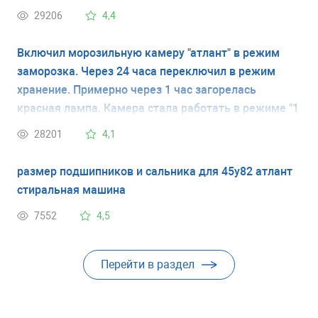
29206
4,4
Включил морозильную камеру "атлант" в режим
заморозка. Через 24 часа переключил в режим
хранение. Примерно через 1 час загорелась
красная лампа. Камера стала работать в режиме "1
минуту работает, 5 минут нет" и так постоянно, при
28201
4,1
этом постоянно горит красная лампа .
размер подшипников и сальника для 45у82 атлант
стиральная машина
7552
4,5
Перейти в раздел