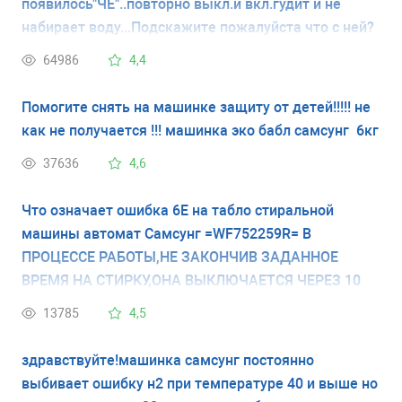
появилось"ЧЕ"..повторно выкл.и вкл.гудит и не
набирает воду...Подскажите пожалуйста что с ней?
64986
4,4
Помогите снять на машинке защиту от детей!!!!! не
как не получается !!! машинка эко бабл самсунг 6кг
37636
4,6
Что означает ошибка 6Е на табло стиральной
машины автомат Самсунг =WF752259R= В
ПРОЦЕССЕ РАБОТЫ,НЕ ЗАКОНЧИВ ЗАДАННОЕ
ВРЕМЯ НА СТИРКУ,ОНА ВЫКЛЮЧАЕТСЯ ЧЕРЕЗ 10
МИНУТ И НА ТАБЛО ВЫСВЕЧИВАЕТСЯ Я НЕ ПОЙМУ
13785
4,5
6Е ИЛИ БЕ, О ЧЁМ ЭТО ГОВОРИТ???
здравствуйте!машинка самсунг постоянно
выбивает ошибку н2 при температуре 40 и выше но