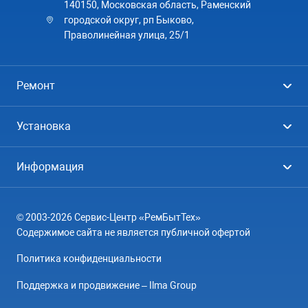
140150, Московская область, Раменский
городской округ, рп Быково,
Праволинейная улица, 25/1
Ремонт
Холодильники
Установка
Стиральные машины
Стиральные машины
Информация
Посудомоечные машины
Посудомоечные машины
Цены
Телевизоры
Кондиционеры
© 2003-2026 Сервис-Центр «РемБытТех»
География
Кондиционеры
Содержимое сайта не является публичной офертой
Контакты
Варочные панели
Политика конфиденциальности
Вопрос-ответ
Электроплиты
Поддержка и продвижение – Ilma Group
О компании