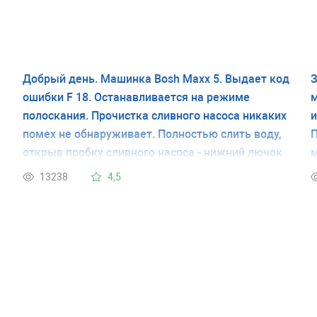
Добрый день. Машинка Bosh Maxx 5. Выдает код
З
ошибки F 18. Останавливается на режиме
м
полоскания. Прочистка сливного насоса никаких
и
помех не обнаруживает. Полностью слить воду,
П
открыв пробку сливного насоса - нижний лючок
м
справа на передней панели - дает возможность
н
13238
4,5
закончить стирку. На следующей стирке все
о
повторяется.
в
н
п