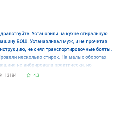
дравствуйте. Установили на кухне стиральную
ашину БОШ. Устанавливал муж, и не прочитав
нструкцию, не снял транспортировочные болты.
ровели несколько стирок. На малых оборотах
ашина не вибрировала практически, но
есколько раз стирала на больших оборотах
13184
4,3
тжима. Машина все эти (по-моему два раза)
ыскакивала на середину кухни. Скажите, за эти
есколько раз не могло ли в машинке что-то
овредиться?