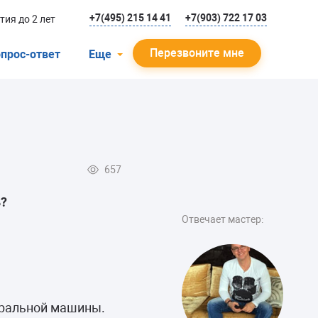
+7(495) 215 14 41
+7(903) 722 17 03
тия до 2 лет
Перезвоните мне
прос-ответ
Еще
О компании
Гарантийный случай
Отзывы
657
Мастера
ь?
Блог
Отвечает мастер:
Вакансии
Инструкции
иральной машины.