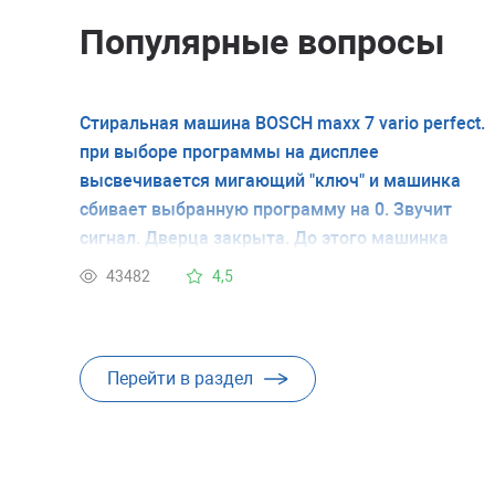
Популярные вопросы
Стиральная машина BOSCH maxx 7 vario perfect.
при выборе программы на дисплее
высвечивается мигающий "ключ" и машинка
сбивает выбранную программу на 0. Звучит
сигнал. Дверца закрыта. До этого машинка
работала хорошо. У меня нет инструкции и я не
43482
4,5
знаю что обозначает мигающий ключ. Спасибо.
Перейти в раздел