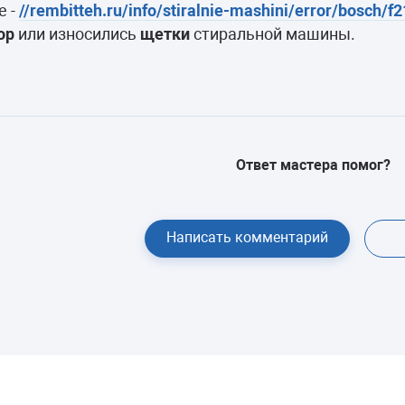
камеры
е -
//rembitteh.ru/info/stiralnie-mashini/error/bosch/f2
ор
или износились
щетки
стиральной машины.
ашины
Ответ мастера помог?
Написать комментарий