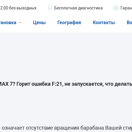
 22:00 без выходных
Бесплатная диагностика
Гаран
тановка
Цены
География
Контакты
Во
Стиральные машины
машины
Посудомоечные машины
ые машины
Кондиционеры
 7? Горит ошибка F:21, не запускается, что делат
ели
афы
- означает отсутствие вращения барабана Вашей ст