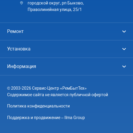
городской округ, рп Быково,
Праволинейная улица, 25/1
Ремонт
Холодильники
Установка
Стиральные машины
Стиральные машины
Информация
Посудомоечные машины
Посудомоечные машины
Цены
Телевизоры
Кондиционеры
© 2003-2026 Сервис-Центр «РемБытТех»
География
Кондиционеры
Содержимое сайта не является публичной офертой
Контакты
Варочные панели
Политика конфиденциальности
Вопрос-ответ
Электроплиты
Поддержка и продвижение – Ilma Group
О компании
Духовные шкафы